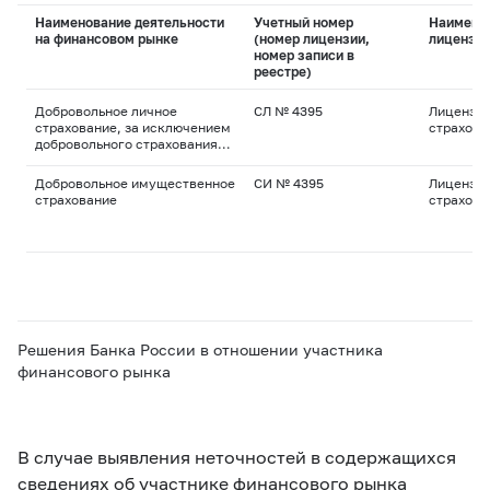
Наименование деятельности
Учетный номер
Наимено
на финансовом рынке
(номер лицензии,
лицензи
номер записи в
реестре)
Добровольное личное
СЛ № 4395
Лицензия
страхование, за исключением
страхова
добровольного страхования
жизни
Добровольное имущественное
СИ № 4395
Лицензия
страхование
страхова
Решения Банка России в отношении участника
финансового рынка
В случае выявления неточностей в содержащихся
сведениях об участнике финансового рынка