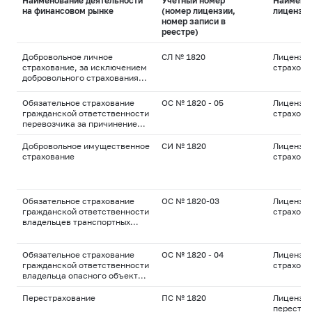
Наименование деятельности
Учетный номер
Наимено
на финансовом рынке
(номер лицензии,
лицензи
номер записи в
реестре)
Добровольное личное
СЛ № 1820
Лицензия
страхование, за исключением
страхова
добровольного страхования
жизни
Обязательное страхование
ОС № 1820 - 05
Лицензия
гражданской ответственности
страхова
перевозчика за причинение
вреда жизни, здоровью,
имуществу пассажиров
Добровольное имущественное
СИ № 1820
Лицензия
страхование
страхова
Обязательное страхование
ОС № 1820-03
Лицензия
гражданской ответственности
страхова
владельцев транспортных
средств
Обязательное страхование
ОС № 1820 - 04
Лицензия
гражданской ответственности
страхова
владельца опасного объекта
за причинение вреда в
результате аварии на опасном
Перестрахование
ПС № 1820
Лицензия
объекте
перестра