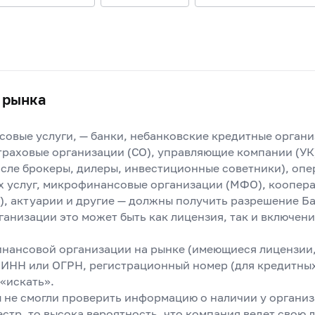
 рынка
овые услуги, — банки, небанковские кредитные органи
раховые организации (СО), управляющие компании (УК
числе брокеры, дилеры, инвестиционные советники), оп
х услуг, микрофинансовые организации (МФО), коопер
), актуарии и другие — должны получить разрешение Б
ганизации это может быть как лицензия, так и включени
инансовой организации на рынке (имеющиеся лицензии,
, ИНН или ОГРН, регистрационный номер (для кредитны
«искать».
ы не смогли проверить информацию о наличии у организ
стр, то высока вероятность, что компания ведет свою 