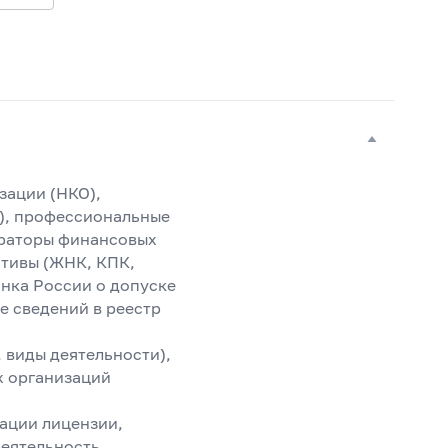
зации (НКО),
), профессиональные
ераторы финансовых
ативы (ЖНК, КПК,
анка России о допуске
е сведений в реестр
 виды деятельности),
х организаций
ации лицензии,
деятельность