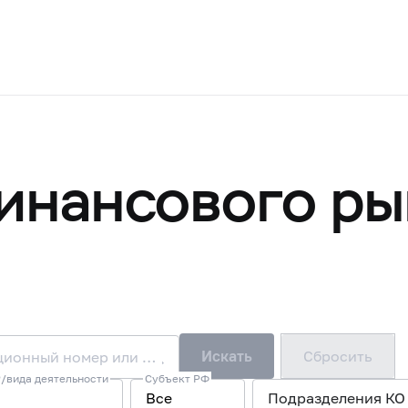
инансового ры
Искать
Сбросить
Наименование/ФИО, ОГРН или ИНН, регистрационный номер или лицензия/запись в реестре
/вида деятельности
Субъект РФ
Все
Подразделения КО