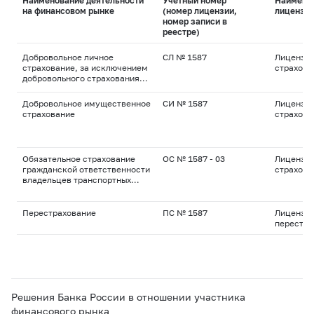
Наименование деятельности
Учетный номер
Наимено
на финансовом рынке
(номер лицензии,
лицензи
номер записи в
реестре)
Добровольное личное
СЛ № 1587
Лицензия
страхование, за исключением
страхова
добровольного страхования
жизни
Добровольное имущественное
СИ № 1587
Лицензия
страхование
страхова
Обязательное страхование
ОС № 1587 - 03
Лицензия
гражданской ответственности
страхова
владельцев транспортных
средств
Перестрахование
ПС № 1587
Лицензия
перестра
Решения Банка России в отношении участника
финансового рынка