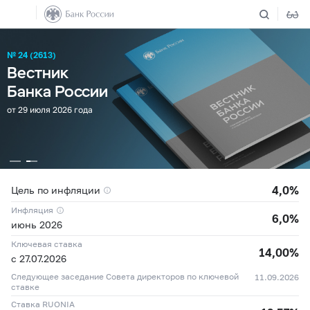
№ 24 (2613)
Вестник
Банка России
от 29 июля 2026 года
4,0%
Цель по инфляции
Инфляция
6,0%
июнь 2026
Ключевая ставка
14,00%
с 27.07.2026
04.08
11,8342 ₽
+0,0648 ₽
Следующее заседание Совета директоров по ключевой
11.09.2026
05.08
11,9677 ₽
+0,1335 ₽
ставке
04.08
80,0687 ₽
+0,6050 ₽
06.08
11,9684 ₽
+0,0007 ₽
Ставка RUONIA
05.08
81,1291 ₽
+1,0604 ₽