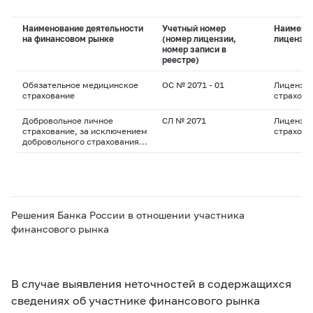
Наименование деятельности
Учетный номер
Наимено
на финансовом рынке
(номер лицензии,
лицензи
номер записи в
реестре)
Обязательное медицинское
ОС № 2071 - 01
Лицензия
страхование
страхова
Добровольное личное
СЛ № 2071
Лицензия
страхование, за исключением
страхова
добровольного страхования
жизни
Решения Банка России в отношении участника
финансового рынка
В случае выявления неточностей в содержащихся
сведениях об участнике финансового рынка