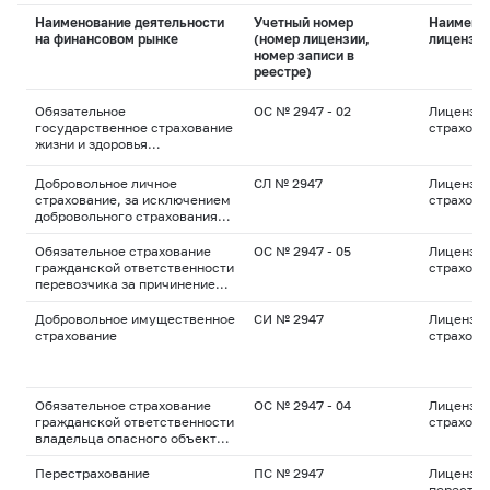
Наименование деятельности
Учетный номер
Наимено
на финансовом рынке
(номер лицензии,
лицензи
номер записи в
реестре)
Обязательное
ОС № 2947 - 02
Лицензия
государственное страхование
страхова
жизни и здоровья
военнослужащих, граждан,
призванных на военные сборы,
Добровольное личное
СЛ № 2947
Лицензия
лиц рядового и
страхование, за исключением
страхова
начальствующего состава
добровольного страхования
органов внутренних дел
жизни
Российской Федерации,
Обязательное страхование
ОС № 2947 - 05
Лицензия
государственной
гражданской ответственности
страхова
противопожарной службы,
перевозчика за причинение
сотрудников учреждений и
вреда жизни, здоровью,
органов уголовно-
имуществу пассажиров
Добровольное имущественное
СИ № 2947
Лицензия
исполнительной системы,
страхование
страхова
сотрудников войск
национальной гвардии
Российской Федерации,
сотрудников органов
Обязательное страхование
ОС № 2947 - 04
Лицензия
принудительного исполнения
гражданской ответственности
страхова
Российской Федерации
владельца опасного объекта
за причинение вреда в
результате аварии на опасном
Перестрахование
ПС № 2947
Лицензия
объекте
перестра