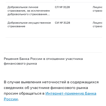
Добровольное личное
СЛ № 3128
Лицензия
страхование, за исключением
страхова
добровольного страхования
жизни
Добровольное имущественное
СИ № 3128
Лицензия
страхование
страхова
Решения Банка России в отношении участника
финансового рынка
В случае выявления неточностей в содержащихся
сведениях об участнике финансового рынка
просим обращаться в
Интернет-приемную Банка
России
.