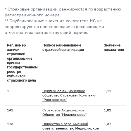
* Страховые организации ранжируются по возрастанию
регистрационного номера.
** Опубликованные значения показателя НС не
корректируются при пересдаче страховщиками
отчетности за соответствующий период.
Рег. номер
Полное наименование
Значение
записи
страховой организации
показателя
страховой
организации в
едином
государственном
реестре
субъектов
страхового дела
1
Публичное акционерное
1,11
общество Страховая Компания
"Росгосстрах"
141
Страховое Акционерное
1,82
Общество "Медэкспресс"
173
Общество с ограниченной
1,37
ответственностью Медицинское