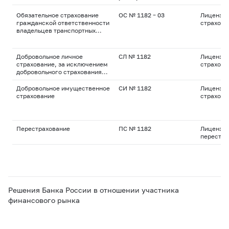
Обязательное страхование
ОС № 1182 – 03
Лицензия
гражданской ответственности
страхова
владельцев транспортных
средств
Добровольное личное
СЛ № 1182
Лицензия
страхование, за исключением
страхова
добровольного страхования
жизни
Добровольное имущественное
СИ № 1182
Лицензия
страхование
страхова
Перестрахование
ПС № 1182
Лицензия
перестра
Решения Банка России в отношении участника
финансового рынка