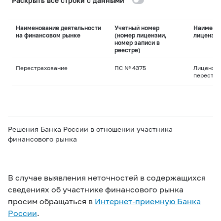
Раскрыть все строки с данными
Наименование деятельности
Учетный номер
Наимено
на финансовом рынке
(номер лицензии,
лицензи
номер записи в
реестре)
Перестрахование
ПС № 4375
Лицензия
перестра
Решения Банка России в отношении участника
финансового рынка
В случае выявления неточностей в содержащихся
сведениях об участнике финансового рынка
просим обращаться в
Интернет-приемную Банка
России
.