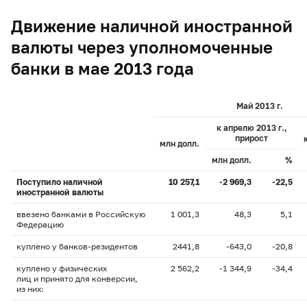
Движение наличной иностранной
валюты через уполномоченные
банки в мае 2013 года
Май 2013 г.
к апрелю 2013 г.,
прирост
млн долл.
млн долл.
%
Поступило наличной
10 257,1
-2 969,3
-22,5
иностранной валюты
ввезено банками в Российскую
1 001,3
48,3
5,1
Федерацию
куплено у банков-резидентов
2441,8
-643,0
-20,8
куплено у физических
2 562,2
-1 344,9
-34,4
лиц и принято для конверсии,
из них: