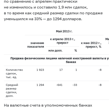
по сравнению с апрелем практически
не изменилось и составило 1,9 млн сделок,
в то время как средний размер сделки по продаже
уменьшился на 33% — до 1294 долларов.
Май 2013 г.
к апрелю 2013 г.,
Ма
прирост
значение
к маю 2012 г.,
показателя
прирост, %
млн долл.
%
Продажа физическими лицами наличной иностранной валюты в 
банках
Количество
1 923
17
1
-8
сделок,
тыс. ед.
Средний
1 294
-641
-33
-8
размер
сделки,
долл.
На валютные счета в уполномоченных банках