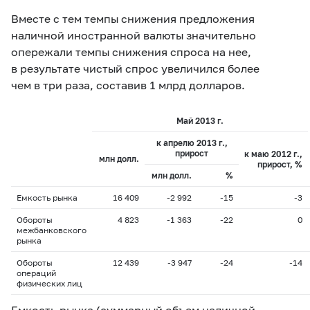
Вместе с тем темпы снижения предложения
наличной иностранной валюты значительно
опережали темпы снижения спроса на нее,
в результате чистый спрос увеличился более
чем в три раза, составив 1 млрд долларов.
Май 2013 г.
к апрелю 2013 г.,
прирост
к маю 2012 г.,
млн долл.
прирост, %
млн долл.
%
Емкость рынка
16 409
-2 992
-15
-3
Обороты
4 823
-1 363
-22
0
межбанковского
рынка
Обороты
12 439
-3 947
-24
-14
операций
физических лиц
Емкость рынка (суммарный объем наличной