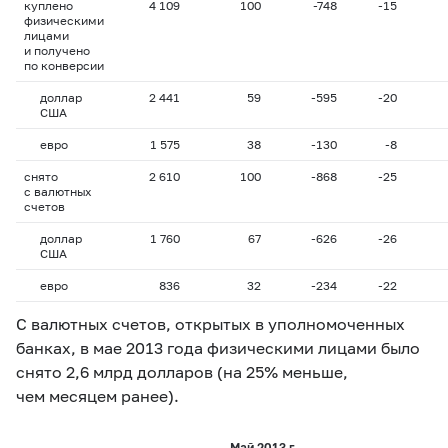
куплено
4 109
100
-748
-15
физическими
лицами
и получено
по конверсии
доллар
2 441
59
-595
-20
США
евро
1 575
38
-130
-8
снято
2 610
100
-868
-25
с валютных
счетов
доллар
1 760
67
-626
-26
США
евро
836
32
-234
-22
С валютных счетов, открытых в уполномоченных
банках, в мае 2013 года физическими лицами было
снято 2,6 млрд долларов (на 25% меньше,
чем месяцем ранее).
Май 2013 г.