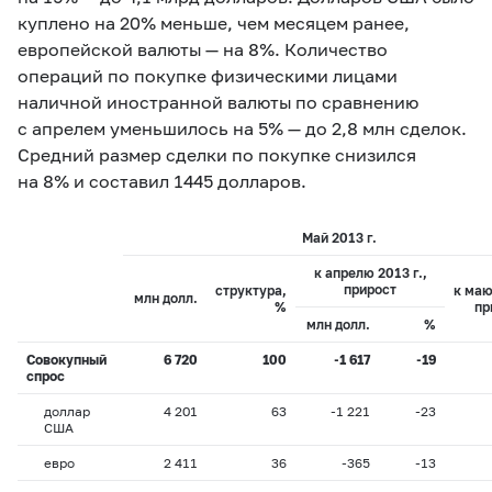
куплено на 20% меньше, чем месяцем ранее,
европейской валюты — на 8%. Количество
операций по покупке физическими лицами
наличной иностранной валюты по сравнению
с апрелем уменьшилось на 5% — до 2,8 млн сделок.
Средний размер сделки по покупке снизился
на 8% и составил 1445 долларов.
Май 2013 г.
к апрелю 2013 г.,
прирост
структура,
к маю
млн долл.
%
пр
млн долл.
%
Совокупный
6 720
100
-1 617
-19
спрос
доллар
4 201
63
-1 221
-23
США
евро
2 411
36
-365
-13