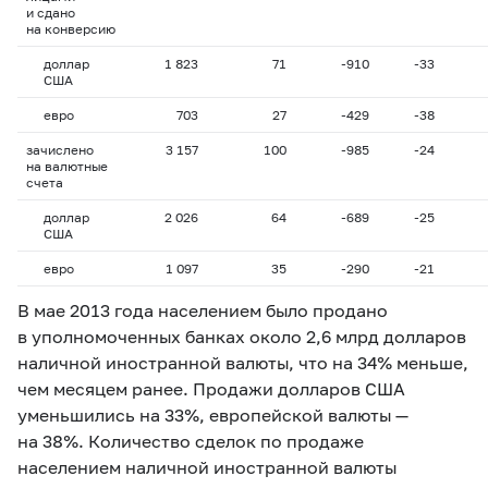
и сдано
на конверсию
доллар
1 823
71
-910
-33
США
евро
703
27
-429
-38
зачислено
3 157
100
-985
-24
на валютные
счета
доллар
2 026
64
-689
-25
США
евро
1 097
35
-290
-21
В мае 2013 года населением было продано
в уполномоченных банках около 2,6 млрд долларов
наличной иностранной валюты, что на 34% меньше,
чем месяцем ранее. Продажи долларов США
уменьшились на 33%, европейской валюты —
на 38%. Количество сделок по продаже
населением наличной иностранной валюты