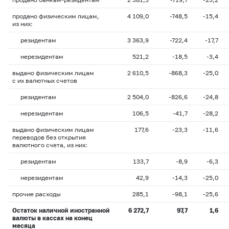
продано физическим лицам,
4 109,0
-748,5
-15,4
из них:
резидентам
3 363,9
-722,4
-17,7
нерезидентам
521,2
-18,5
-3,4
выдано физическим лицам
2 610,5
-868,3
-25,0
с их валютных счетов
резидентам
2 504,0
-826,6
-24,8
нерезидентам
106,5
-41,7
-28,2
выдано физическим лицам
177,6
-23,3
-11,6
переводов без открытия
валютного счета, из них:
резидентам
133,7
-8,9
-6,3
нерезидентам
42,9
-14,3
-25,0
прочие расходы
285,1
-98,1
-25,6
Остаток наличной иностранной
6 272,7
97,7
1,6
валюты в кассах на конец
месяца