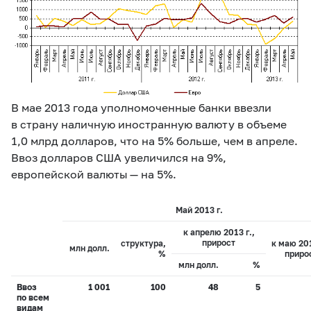
В мае 2013 года уполномоченные банки ввезли
в страну наличную иностранную валюту в объеме
1,0 млрд долларов, что на 5% больше, чем в апреле.
Ввоз долларов США увеличился на 9%,
европейской валюты — на 5%.
Май 2013 г.
к апрелю 2013 г.,
прирост
структура,
к маю 201
млн долл.
%
приро
млн долл.
%
Ввоз
1 001
100
48
5
по всем
видам