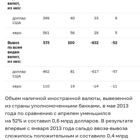
валют,
из них:
доллар
399
40
33
9
США
евро
561
56
29
5
Вывоз
573
100
-632
-52
по всем
видам
валют,
из них:
доллар
462
81
-617
-57
США
евро
110
19
-14
-11
Объем наличной иностранной валюты, вывезенной
из страны уполномоченными банками, в мае 2013
года по сравнению с апрелем уменьшился
на 52% и составил 0,6 млрд долларов. В результате
впервые с января 2013 года сальдо ввоза-вывоза
сложилось положительным и составило 0,4 млрд