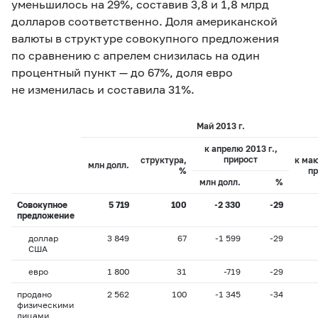
уменьшилось на 29%, составив 3,8 и 1,8 млрд
долларов соответственно. Доля американской
валюты в структуре совокупного предложения
по сравнению с апрелем снизилась на один
процентный пункт — до 67%, доля евро
не изменилась и составила 31%.
Май 2013 г.
к апрелю 2013 г.,
прирост
структура,
к маю
млн долл.
%
пр
млн долл.
%
Совокупное
5 719
100
-2 330
-29
предложение
доллар
3 849
67
-1 599
-29
США
евро
1 800
31
-719
-29
продано
2 562
100
-1 345
-34
физическими
лицами