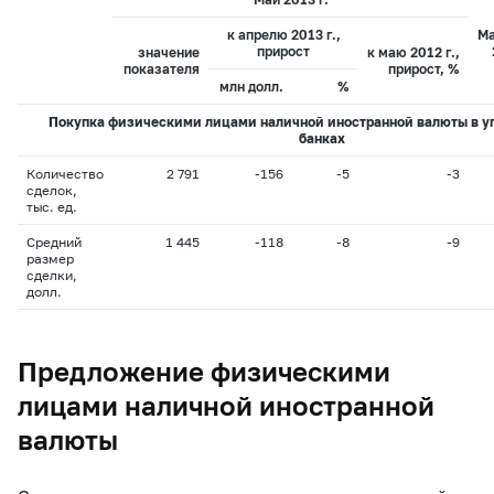
к апрелю 2013 г.,
Ма
прирост
значение
к маю 2012 г.,
показателя
прирост, %
млн долл.
%
Покупка физическими лицами наличной иностранной валюты в 
банках
Количество
2 791
-156
-5
-3
сделок,
тыс. ед.
Средний
1 445
-118
-8
-9
размер
сделки,
долл.
Предложение физическими
лицами наличной иностранной
валюты