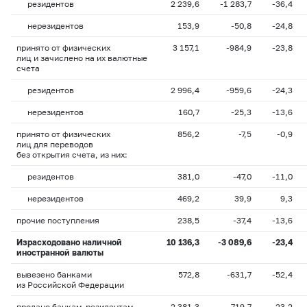
резидентов
2 239,6
-1 283,7
-36,4
нерезидентов
153,9
-50,8
-24,8
принято от физических
3 157,1
-984,9
-23,8
лиц и зачислено на их валютные
счета
резидентов
2 996,4
-959,6
-24,3
нерезидентов
160,7
-25,3
-13,6
принято от физических
856,2
-7,5
-0,9
лиц для переводов
без открытия счета, из них:
резидентов
381,0
-47,0
-11,0
нерезидентов
469,2
39,9
9,3
прочие поступления
238,5
-37,4
-13,6
Израсходовано наличной
10 136,3
-3 089,6
-23,4
иностранной валюты
вывезено банками
572,8
-631,7
-52,4
из Российской Федерации
продано банкам-резидентам
2 381,3
-719,7
-23,2