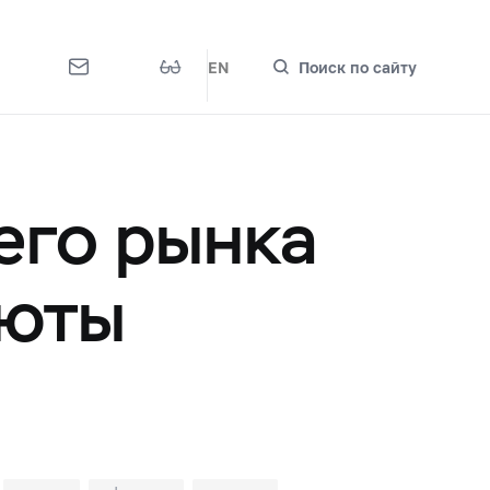
EN
Поиск по сайту
его рынка
люты