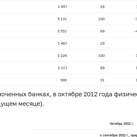
2 457
29
5 131
100
-
3 551
69
-
1 467
29
3 226
100
2 217
69
990
31
моченных банках, в октябре 2012 года физич
дущем месяце).
Октябрь 2012 г.
к сентябрю 2012 г., при