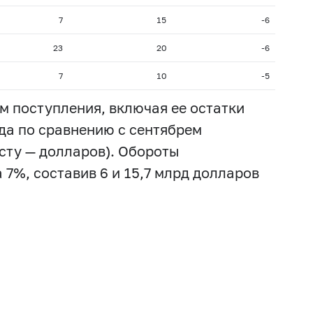
7
15
-6
23
20
-6
7
10
-5
 поступления, включая ее остатки
ода по сравнению с сентябрем
сту — долларов). Обороты
7%, составив 6 и 15,7 млрд долларов