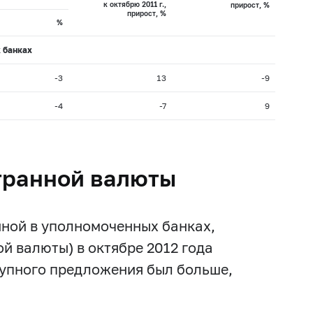
к октябрю 2011 г.,
прирост, %
прирост, %
%
 банках
-3
13
-9
-4
-7
9
транной валюты
ной в уполномоченных банках,
й валюты) в октябре 2012 года
купного предложения был больше,