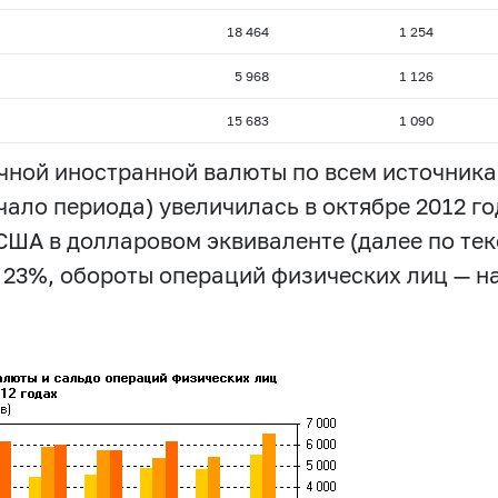
18 464
1 254
5 968
1 126
15 683
1 090
ной иностранной валюты по всем источникам
чало периода) увеличилась в октябре 2012 г
 США в долларовом эквиваленте (далее по тек
23%, обороты операций физических лиц — на 