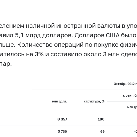
аселением наличной иностранной валюты в у
тавил 5,1 млрд долларов. Долларов США было
ольше. Количество операций по покупке физ
атилось на 3% и составило около 3 млн сдел
лар.
Октябрь 2012 г
к сентяб
млн долл.
структура, %
млн д
8 357
100
5 769
69
-