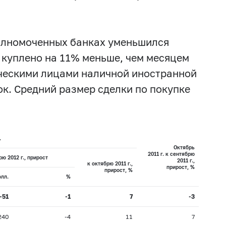
полномоченных банках уменьшился
 куплено на 11% меньше, чем месяцем
ическими лицами наличной иностранной
ок. Средний размер сделки по покупке
.
Октябрь
2011 г. к сентябрю
рю 2012 г., прирост
2011 г.,
к октябрю 2011 г.,
прирост, %
прирост, %
олл.
%
-51
-1
7
-3
240
-4
11
7