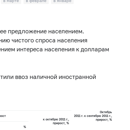
в марте
в феврале
в январе
 ее предложение населением.
нию чистого спроса населения
ением интереса населения к долларам
атили ввоз наличной иностранной
Октябрь
рост
2011 г. к сентябрю 2011 г.,
к октябрю 2011 г.,
прирост, %
прирост, %
%