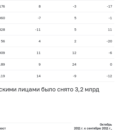
176
8
-3
-17
360
-7
5
-1
428
-11
5
11
56
4
2
-20
309
11
12
-6
189
9
24
0
119
14
-9
-12
ескими лицами было снято 3,2 млрд
Октябрь
рост
2011 г. к сентябрю 2011 г.,