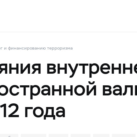
ег и финансированию терроризма
яния внутренн
остранной ва
12 года