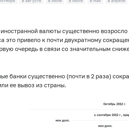
ентябре
в августе
в июле
в июне
в мае
в апреле
й иностранной валюты существенно возросло
а это привело к почти двукратному сокраще
рвую очередь в связи со значительным сниж
е банки существенно (почти в 2 раза) сокр
или ее вывоз из страны.
Октябрь 2012 г.
к сентябрю 2012 г., при
млн долл.
млн долл.