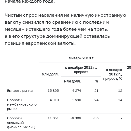
начала каждого года.
Чистый спрос населения на наличную иностранную
валюту снизился по сравнению с последним
месяцем истекшего года более чем на треть,
а в его структуре доминирующей оставалась
позиция европейской валюты.
Январь 2013 г.
к декабрю 2012 г.,
20
к январю
прирост
млн долл.
2012 г.,
прирост, %
млн долл.
%
Емкость рынка
15 895
-4 274
-21
12
Обороты
4 910
-1 590
-24
14
межбанковского
рынка
Обороты
11 851
-6 386
-35
7
операций
физических лиц