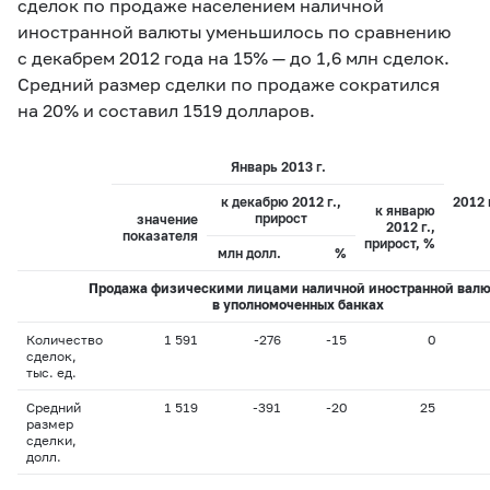
сделок по продаже населением наличной
иностранной валюты уменьшилось по сравнению
с декабрем 2012 года на 15% — до 1,6 млн сделок.
Средний размер сделки по продаже сократился
на 20% и составил 1519 долларов.
Январь 2013 г.
к декабрю 2012 г.,
2012 
к январю
прирост
значение
2012 г.,
показателя
прирост, %
млн долл.
%
Продажа физическими лицами наличной иностранной вал
в уполномоченных банках
Количество
1 591
-276
-15
0
сделок,
тыс. ед.
Средний
1 519
-391
-20
25
размер
сделки,
долл.