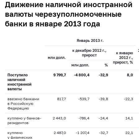
Движение наличной иностранной
валюты черезуполномоченные
банки в январе 2013 года
Январь 2013 г.
к декабрю 2012 г.,
к январю
прирост
млн долл.
2012 г.,
прирост, %
млн долл.
%
Поступило
9 799,7
-4 800,4
-32,9
8,0
наличной
иностранной
валюты
ввезено банками
817,7
-539,7
-39,8
-22,3
в Российскую
Федерацию
куплено у банков-
2 443,0
-786,4
-24,4
14,1
резидентов
куплено
2 487,0
-1 207,4
-32,7
22,1
у физических