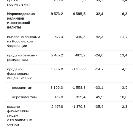
поступления
Израсходовано
9 573,2
-4 585,5
-32,4
6,3
наличной
иностранной
валюты
вывезено банками
477,3
-349,3
-42,3
24,7
из Российской
Федерации
продано банкам-
2 467,2
-803,2
-24,6
13,4
резидентам
продано
3 687,0
-1 955,7
-34,7
4,5
физическим
лицам, из них:
резидентам
3 155,3
-1 558,3
-33,1
3,5
нерезидентам
376,0
-319,4
-45,9
10,0
выдано
2 497,8
-1 370,8
-35,4
2,3
физическим
лицам
с их валютных
счетов