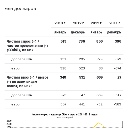
млн долларов
2013 г.
2012 г.
2012 г.
2011 г.
январь
декабрь
январь
декабрь
Чистый спрос (+) /
519
786
856
306
чистое предложение (-)
(СОФЛ), из них:
доллар США
151
205
729
879
евро
318
523
88
-674
Чистый ввоз (+) / вывоз
340
531
669
27
(-) по всем видам
валют, из них:
доллар США
-73
47
659
517
евро
357
441
-32
-583