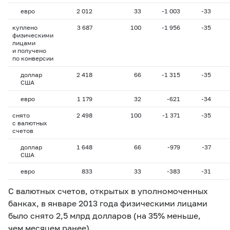
евро
2 012
33
-1 003
-33
куплено
3 687
100
-1 956
-35
физическими
лицами
и получено
по конверсии
доллар
2 418
66
-1 315
-35
США
евро
1 179
32
-621
-34
снято
2 498
100
-1 371
-35
с валютных
счетов
доллар
1 648
66
-979
-37
США
евро
833
33
-383
-31
С валютных счетов, открытых в уполномоченных
банках, в январе 2013 года физическими лицами
было снято 2,5 млрд долларов (на 35% меньше,
чем месяцем ранее).