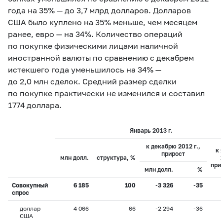
года на 35% — до 3,7 млрд долларов. Долларов
США было куплено на 35% меньше, чем месяцем
ранее, евро — на 34%. Количество операций
по покупке физическими лицами наличной
иностранной валюты по сравнению с декабрем
истекшего года уменьшилось на 34% —
до 2,0 млн сделок. Средний размер сделки
по покупке практически не изменился и составил
1774 доллара.
Январь 2013 г.
к декабрю 2012 г.,
к
прирост
млн долл.
структура, %
при
млн долл.
%
Совокупный
6 185
100
-3 326
-35
спрос
доллар
4 066
66
-2 294
-36
США