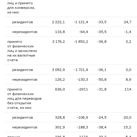
лиц и принято
для конверсии,
из них:
резидентов
2 222,1
-1 121,4
-33,5
24,7
нерезидентов
116,8
-64,4
-35,5
-1,4
принято
3 179,2
-1 852,2
-36,8
3,2
от физических
лиц и зачислено
на их валютные
счета
резидентов
3 052,9
-1 721,9
-36,1
3,0
нерезидентов
126,2
-130,3
-50,8
8,9
принято
636,0
-297,1
-31,8
17,4
от физических
лиц для переводов
без открытия
счета, из них:
резидентов
328,8
-106,9
-24,5
20,0
нерезидентов
301,9
-188,3
-38,4
15,2
прочие
236,8
-117,6
-33,2
5,4