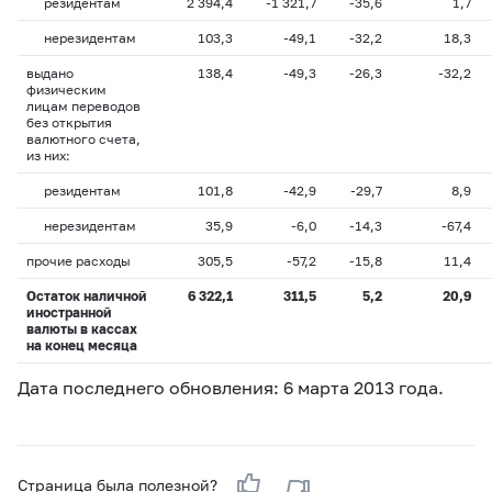
резидентам
2 394,4
-1 321,7
-35,6
1,7
нерезидентам
103,3
-49,1
-32,2
18,3
выдано
138,4
-49,3
-26,3
-32,2
физическим
лицам переводов
без открытия
валютного счета,
из них:
резидентам
101,8
-42,9
-29,7
8,9
нерезидентам
35,9
-6,0
-14,3
-67,4
прочие расходы
305,5
-57,2
-15,8
11,4
Остаток наличной
6 322,1
311,5
5,2
20,9
иностранной
валюты в кассах
на конец месяца
Дата последнего обновления: 6 марта 2013 года.
Страница была полезной?