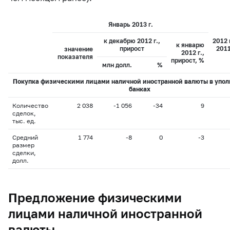
Январь 2013 г.
к декабрю 2012 г.,
2012 
к январю
прирост
2011
значение
2012 г.,
показателя
прирост, %
млн долл.
%
Покупка физическими лицами наличной иностранной валюты в упо
банках
Количество
2 038
-1 056
-34
9
сделок,
тыс. ед.
Средний
1 774
-8
0
-3
размер
сделки,
долл.
Предложение физическими
лицами наличной иностранной
валюты