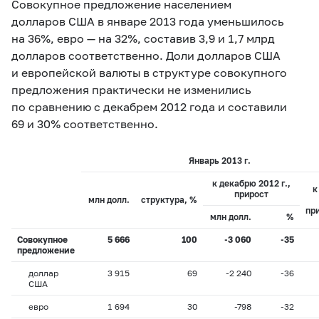
Совокупное предложение населением
долларов США в январе 2013 года уменьшилось
на 36%, евро — на 32%, составив 3,9 и 1,7 млрд
долларов соответственно. Доли долларов США
и европейской валюты в структуре совокупного
предложения практически не изменились
по сравнению с декабрем 2012 года и составили
69 и 30% соответственно.
Январь 2013 г.
к декабрю 2012 г.,
к
прирост
млн долл.
структура, %
пр
млн долл.
%
Совокупное
5 666
100
-3 060
-35
предложение
доллар
3 915
69
-2 240
-36
США
евро
1 694
30
-798
-32