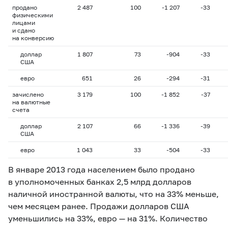
продано
2 487
100
-1 207
-33
физическими
лицами
и сдано
на конверсию
доллар
1 807
73
-904
-33
США
евро
651
26
-294
-31
зачислено
3 179
100
-1 852
-37
на валютные
счета
доллар
2 107
66
-1 336
-39
США
евро
1 043
33
-504
-33
В январе 2013 года населением было продано
в уполномоченных банках 2,5 млрд долларов
наличной иностранной валюты, что на 33% меньше,
чем месяцем ранее. Продажи долларов США
уменьшились на 33%, евро — на 31%. Количество