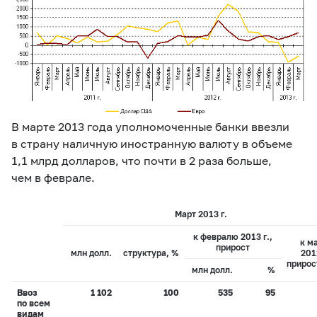
В марте 2013 года уполномоченные банки ввезли
в страну наличную иностранную валюту в объеме
1,1 млрд долларов, что почти в 2 раза больше,
чем в феврале.
Март 2013 г.
к февралю 2013 г.,
к м
прирост
млн долл.
структура, %
2012
прирос
млн долл.
%
Ввоз
1 102
100
535
95
по всем
видам