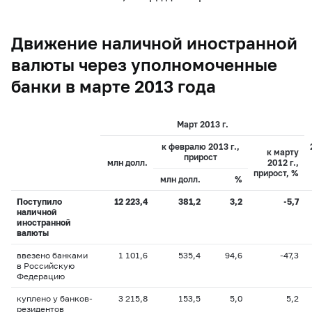
Движение наличной иностранной
валюты через уполномоченные
банки в марте 2013 года
Март 2013 г.
к февралю 2013 г.,
к марту
прирост
млн долл.
2012 г.,
прирост, %
млн долл.
%
Поступило
12 223,4
381,2
3,2
-5,7
наличной
иностранной
валюты
ввезено банками
1 101,6
535,4
94,6
-47,3
в Российскую
Федерацию
куплено у банков-
3 215,8
153,5
5,0
5,2
резидентов