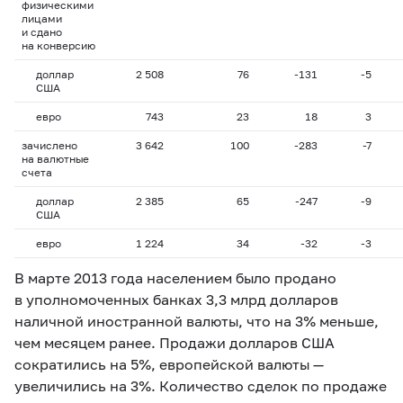
физическими
лицами
и сдано
на конверсию
доллар
2 508
76
-131
-5
США
евро
743
23
18
3
зачислено
3 642
100
-283
-7
на валютные
счета
доллар
2 385
65
-247
-9
США
евро
1 224
34
-32
-3
В марте 2013 года населением было продано
в уполномоченных банках 3,3 млрд долларов
наличной иностранной валюты, что на 3% меньше,
чем месяцем ранее. Продажи долларов США
сократились на 5%, европейской валюты —
увеличились на 3%. Количество сделок по продаже