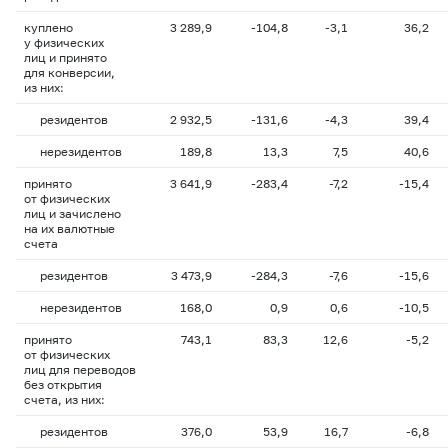
куплено
3 289,9
-104,8
-3,1
36,2
у физических
лиц и принято
для конверсии,
из них:
резидентов
2 932,5
-131,6
-4,3
39,4
нерезидентов
189,8
13,3
7,5
40,6
принято
3 641,9
-283,4
-7,2
-15,4
от физических
лиц и зачислено
на их валютные
счета
резидентов
3 473,9
-284,3
-7,6
-15,6
нерезидентов
168,0
0,9
0,6
-10,5
принято
743,1
83,3
12,6
-5,2
от физических
лиц для переводов
без открытия
счета, из них:
резидентов
376,0
53,9
16,7
-6,8