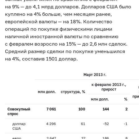
на 9% — до 4,1 млрд долларов. Долларов США было
куплено на 4% больше, чем месяцем ранее,
европейской валюты — на 18%. Количество
операций по покупке физическими лицами
наличной иностранной валюты по сравнению
с февралем возросло на 15% — до 2,6 млн сделок.
Средний размер сделки по покупке уменьшился
на 4%, составив 1501 доллар.
Март 2013 г.
к февралю 2013 г.,
прирост
млн долл.
структура, %
при
млн долл.
%
Совокупный
7 061
100
144
2
спрос
доллар
4 296
61
-52
-1
США
евро
2 647
37
186
8