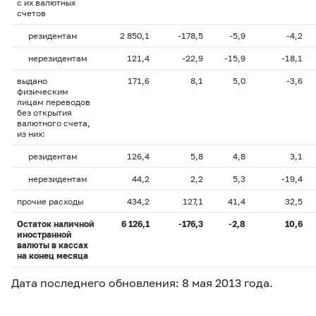
с их валютных
счетов
резидентам
2 850,1
-178,5
-5,9
-4,2
нерезидентам
121,4
-22,9
-15,9
-18,1
выдано
171,6
8,1
5,0
-3,6
физическим
лицам переводов
без открытия
валютного счета,
из них:
резидентам
126,4
5,8
4,8
3,1
нерезидентам
44,2
2,2
5,3
-19,4
прочие расходы
434,2
127,1
41,4
32,5
Остаток наличной
6 126,1
-176,3
-2,8
10,6
иностранной
валюты в кассах
на конец месяца
Дата последнего обновления: 8 мая 2013 года.