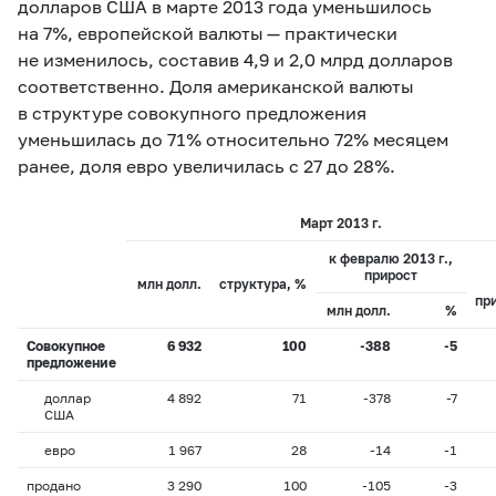
долларов США в марте 2013 года уменьшилось
на 7%, европейской валюты — практически
не изменилось, составив 4,9 и 2,0 млрд долларов
соответственно. Доля американской валюты
в структуре совокупного предложения
уменьшилась до 71% относительно 72% месяцем
ранее, доля евро увеличилась с 27 до 28%.
Март 2013 г.
к февралю 2013 г.,
прирост
млн долл.
структура, %
пр
млн долл.
%
Совокупное
6 932
100
-388
-5
предложение
доллар
4 892
71
-378
-7
США
евро
1 967
28
-14
-1
продано
3 290
100
-105
-3