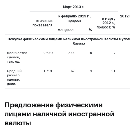
Март 2013 г.
к февралю 2013 г.,
2012 
к марту
прирост
значение
2012 г.,
показателя
прирост, %
млн долл.
%
Покупка физическими лицами наличной иностранной валюты в упо
банках
Количество
2 640
344
15
-7
сделок,
тыс. ед.
Средний
1 501
-67
-4
-21
размер
сделки,
долл.
Предложение физическими
лицами наличной иностранной
валюты