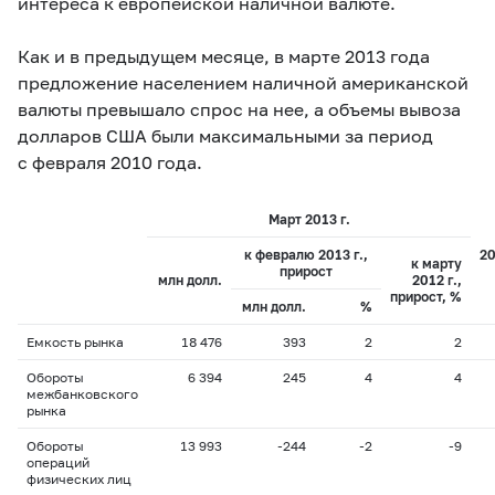
интереса к европейской наличной валюте.
Как и в предыдущем месяце, в марте 2013 года
предложение населением наличной американской
валюты превышало спрос на нее, а объемы вывоза
долларов США были максимальными за период
с февраля 2010 года.
Март 2013 г.
к февралю 2013 г.,
20
к марту
прирост
млн долл.
2012 г.,
прирост, %
млн долл.
%
Емкость рынка
18 476
393
2
2
Обороты
6 394
245
4
4
межбанковского
рынка
Обороты
13 993
-244
-2
-9
операций
физических лиц