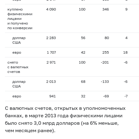
куплено
4 090
100
346
9
физическими
лицами
и получено
по конверсии
доллар
2 283
56
80
4
США
евро
1 707
42
255
18
снято
2 971
100
-201
-6
с валютных
счетов
доллар
2 013
68
-133
-6
США
евро
941
32
-69
-7
С валютных счетов, открытых в уполномоченных
банках, в марте 2013 года физическими лицами
было снято 3,0 млрд долларов (на 6% меньше,
чем месяцем ранее).