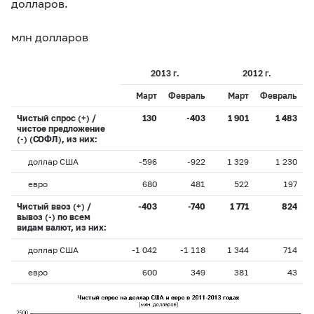
долларов.
млн долларов
2013 г.
2012 г.
Март
Февраль
Март
Февраль
Чистый спрос (+) /
130
-403
1 901
1 483
чистое предложение
(-) (СОФЛ), из них:
доллар США
-596
-922
1 329
1 230
евро
680
481
522
197
Чистый ввоз (+) /
-403
-740
1 771
824
вывоз (-) по всем
видам валют, из них:
доллар США
-1 042
-1 118
1 344
714
евро
600
349
381
43