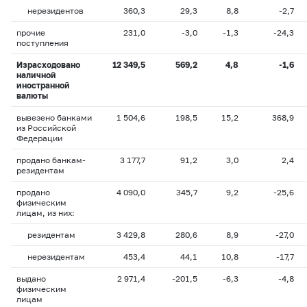
нерезидентов
360,3
29,3
8,8
-2,7
прочие
231,0
-3,0
-1,3
-24,3
поступления
Израсходовано
12 349,5
569,2
4,8
-1,6
наличной
иностранной
валюты
вывезено банками
1 504,6
198,5
15,2
368,9
из Российской
Федерации
продано банкам-
3 177,7
91,2
3,0
2,4
резидентам
продано
4 090,0
345,7
9,2
-25,6
физическим
лицам, из них:
резидентам
3 429,8
280,6
8,9
-27,0
нерезидентам
453,4
44,1
10,8
-17,7
выдано
2 971,4
-201,5
-6,3
-4,8
физическим
лицам