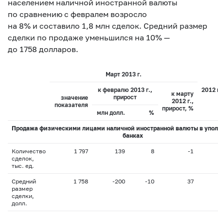
населением наличной иностранной валюты
по сравнению с февралем возросло
на 8% и составило 1,8 млн сделок. Средний размер
сделки по продаже уменьшился на 10% —
до 1758 долларов.
Март 2013 г.
к февралю 2013 г.,
2012 
к марту
прирост
значение
2012 г.,
показателя
прирост, %
млн долл.
%
Продажа физическими лицами наличной иностранной валюты в упо
банках
Количество
1 797
139
8
-1
сделок,
тыс. ед.
Средний
1 758
-200
-10
37
размер
сделки,
долл.