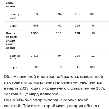
валют,
из них:
доллар
374
34
231
161
США
евро
688
62
296
76
Вывоз
1 505
100
198
15
по всем
видам
валют,
из них:
доллар
1 415
94
154
12
США
евро
88
6
45
105
Объем наличной иностранной валюты, вывезенной
из страны уполномоченными банками, увеличился
в марте 2013 года по сравнению с февралем на 15%,
составив 1,5 млрд долларов.
Он на 94% был сформирован американской
валютой. При этом второй месяц подряд объемы