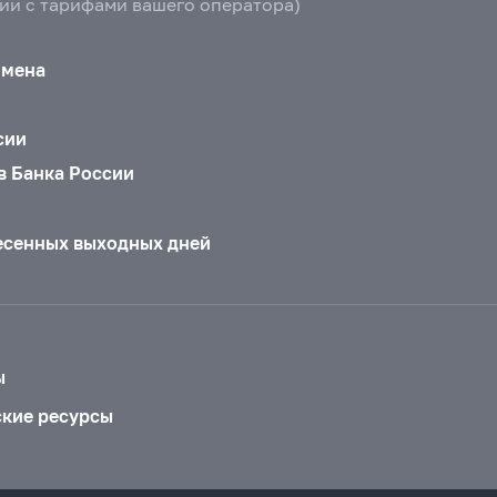
вии с тарифами вашего оператора)
бмена
сии
в Банка России
есенных выходных дней
ы
ские ресурсы