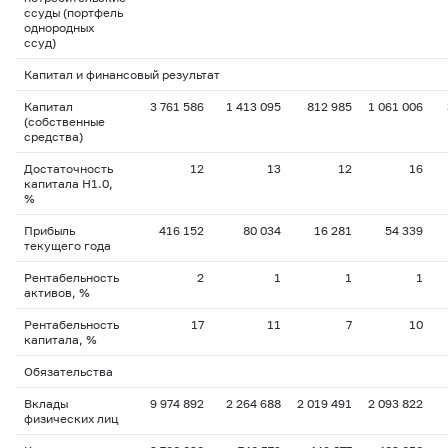
ссуды (портфель
однородных
ссуд)
Капитал и финансовый результат
Капитал
3 761 586
1 413 095
812 985
1 061 006
(собственные
средства)
Достаточность
12
13
12
16
капитала H1.0,
%
Прибыль
416 152
80 034
16 281
54 339
текущего года
Рентабельность
2
1
1
1
активов, %
Рентабельность
17
11
7
10
капитала, %
Обязательства
Вклады
9 974 892
2 264 688
2 019 491
2 093 822
физических лиц