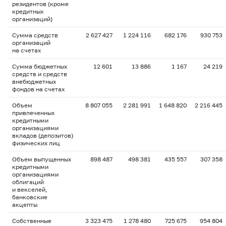
резидентов (кроме
кредитных
организаций)
Сумма средств
2 627 427
1 224 116
682 176
930 753
организаций
на счетах
Сумма бюджетных
12 601
13 886
1 167
24 219
средств и средств
внебюджетных
фондов на счетах
Объем
8 807 055
2 281 991
1 648 820
2 216 445
привлеченных
кредитными
организациями
вкладов (депозитов)
физических лиц
Объем выпущенных
898 487
498 381
435 557
307 358
кредитными
организациями
облигаций
и векселей,
банковские
акцепты
Собственные
3 323 475
1 278 480
725 675
954 804