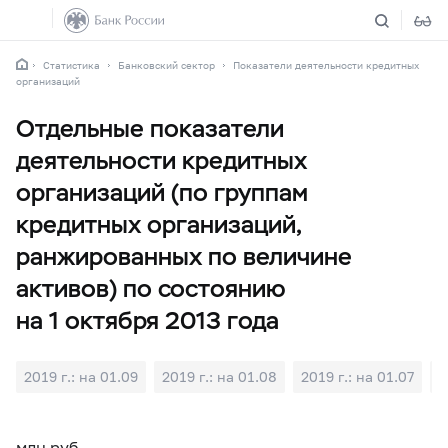
Статистика
Банковский сектор
Показатели деятельности кредитных
организаций
Отдельные показатели
деятельности кредитных
организаций (по группам
кредитных организаций,
ранжированных по величине
активов) по состоянию
на 1 октября 2013 года
2019 г.: на 01.09
2019 г.: на 01.08
2019 г.: на 01.07
2
млн руб.