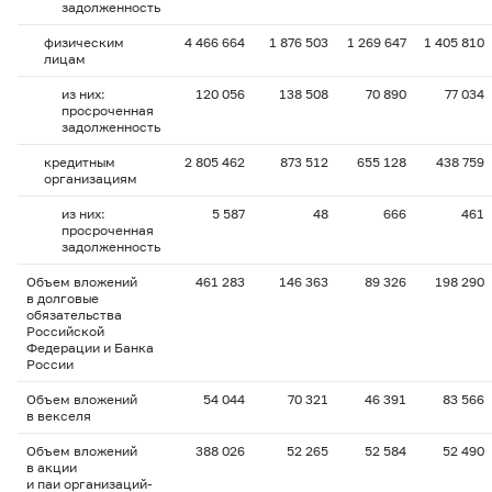
задолженность
физическим
4 466 664
1 876 503
1 269 647
1 405 810
лицам
из них:
120 056
138 508
70 890
77 034
просроченная
задолженность
кредитным
2 805 462
873 512
655 128
438 759
организациям
из них:
5 587
48
666
461
просроченная
задолженность
Объем вложений
461 283
146 363
89 326
198 290
в долговые
обязательства
Российской
Федерации и Банка
России
Объем вложений
54 044
70 321
46 391
83 566
в векселя
Объем вложений
388 026
52 265
52 584
52 490
в акции
и паи организаций-