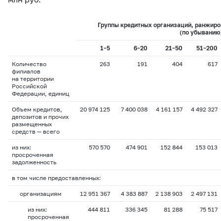
Группы кредитных организаций, ранжиро
(по убыванию
1–5
6–20
21–50
51–200
Количество
263
191
404
617
филиалов
на территории
Российской
Федерации, единиц
Объем кредитов,
20 974 125
7 400 038
4 161 157
4 492 327
депозитов и прочих
размещенных
средств — всего
из них:
570 570
474 901
152 844
153 013
просроченная
задолженность
в том числе предоставленных:
организациям
12 951 367
4 383 887
2 138 903
2 497 131
из них:
444 811
336 345
81 288
75 517
просроченная