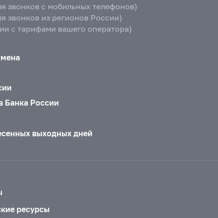
ля звонков с мобильных телефонов)
ля звонков из регионов России)
вии с тарифами вашего оператора)
бмена
сии
в Банка России
есенных выходных дней
ы
ские ресурсы