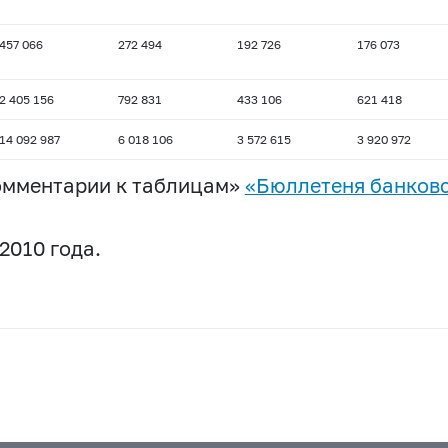
457 066
272 494
192 726
176 073
2 405 156
792 831
433 106
621 418
14 092 987
6 018 106
3 572 615
3 920 972
омментарии к таблицам»
«Бюллетеня банковс
2010 года.