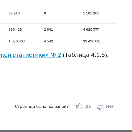
62 916
8
1 161 283
365 426
2 641
4 620 577
1 820 803
4 542
29 430 025
кой статистики» № 2
(Таблица 4.1.5).
Страница была полезной?
Да
Нет