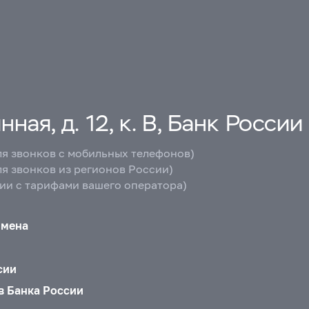
ная, д. 12, к. В, Банк России
ля звонков с мобильных телефонов)
ля звонков из регионов России)
вии с тарифами вашего оператора)
бмена
сии
в Банка России