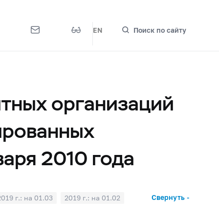
EN
Поиск по сайту
итных организаций
ированных
варя 2010 года
Свернуть -
2019 г.: на 01.03
2019 г.: на 01.02
2018 г.: на 01.07
2018 г.: на 01.06