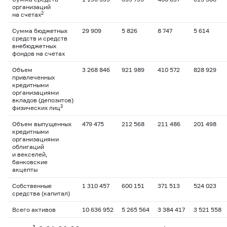
организаций
2
на счетах
Сумма бюджетных
29 909
5 826
8 747
5 614
средств и средств
внебюджетных
фондов на счетах
Объем
3 268 846
921 989
410 572
828 929
привлеченных
кредитными
организациями
вкладов (депозитов)
3
физических лиц
Объем выпущенных
479 475
212 568
211 486
201 498
кредитными
организациями
облигаций
и векселей,
банковские
акцепты
Собственные
1 310 457
600 151
371 513
524 023
средства (капитал)
Всего активов
10 636 952
5 265 564
3 384 417
3 521 558
1