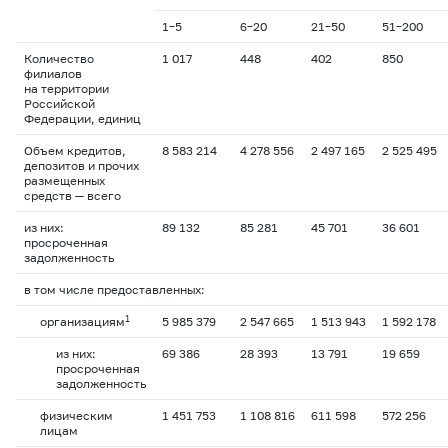
1–5
6–20
21–50
51–200
Количество
1 017
448
402
850
филиалов
на территории
Российской
Федерации, единиц
Объем кредитов,
8 583 214
4 278 556
2 497 165
2 525 495
депозитов и прочих
размещенных
средств — всего
из них:
89 132
85 281
45 701
36 601
просроченная
задолженность
в том числе предоставленных:
1
организациям
5 985 379
2 547 665
1 513 943
1 592 178
из них:
69 386
28 393
13 791
19 659
просроченная
задолженность
физическим
1 451 753
1 108 816
611 598
572 256
лицам