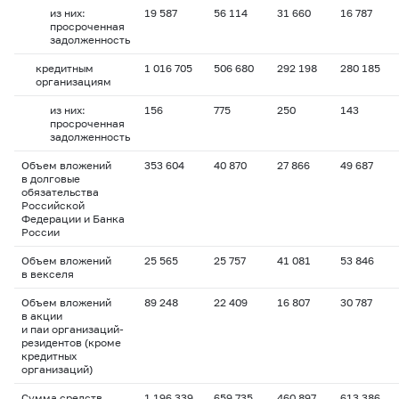
из них:
19 587
56 114
31 660
16 787
просроченная
задолженность
кредитным
1 016 705
506 680
292 198
280 185
организациям
из них:
156
775
250
143
просроченная
задолженность
Объем вложений
353 604
40 870
27 866
49 687
в долговые
обязательства
Российской
Федерации и Банка
России
Объем вложений
25 565
25 757
41 081
53 846
в векселя
Объем вложений
89 248
22 409
16 807
30 787
в акции
и паи организаций-
резидентов (кроме
кредитных
организаций)
Сумма средств
1 196 339
659 735
460 897
613 386