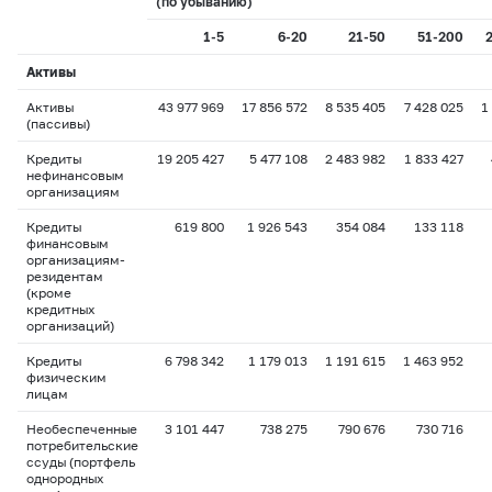
(по убыванию)
1-5
6-20
21-50
51-200
Активы
Активы
43 977 969
17 856 572
8 535 405
7 428 025
1
(пассивы)
Кредиты
19 205 427
5 477 108
2 483 982
1 833 427
нефинансовым
организациям
Кредиты
619 800
1 926 543
354 084
133 118
финансовым
организациям-
резидентам
(кроме
кредитных
организаций)
Кредиты
6 798 342
1 179 013
1 191 615
1 463 952
физическим
лицам
Необеспеченные
3 101 447
738 275
790 676
730 716
потребительские
ссуды (портфель
однородных