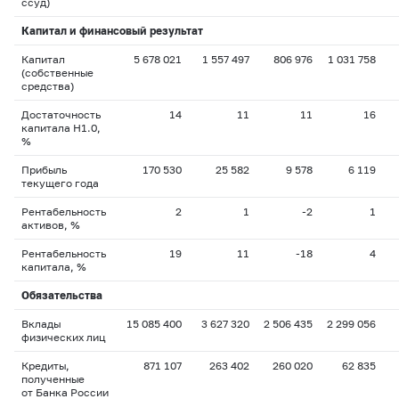
ссуд)
Капитал и финансовый результат
Капитал
5 678 021
1 557 497
806 976
1 031 758
(собственные
средства)
Достаточность
14
11
11
16
капитала H1.0,
%
Прибыль
170 530
25 582
9 578
6 119
текущего года
Рентабельность
2
1
-2
1
активов, %
Рентабельность
19
11
-18
4
капитала, %
Обязательства
Вклады
15 085 400
3 627 320
2 506 435
2 299 056
физических лиц
Кредиты,
871 107
263 402
260 020
62 835
полученные
от Банка России