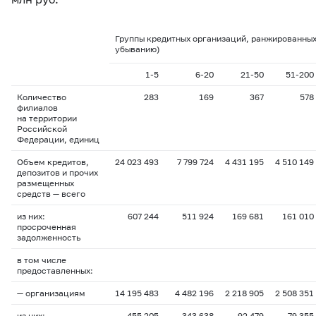
Группы кредитных организаций, ранжированных
убыванию)
1-5
6-20
21-50
51-200
Количество
283
169
367
578
филиалов
на территории
Российской
Федерации, единиц
Объем кредитов,
24 023 493
7 799 724
4 431 195
4 510 149
депозитов и прочих
размещенных
средств — всего
из них:
607 244
511 924
169 681
161 010
просроченная
задолженность
в том числе
предоставленных:
— организациям
14 195 483
4 482 196
2 218 905
2 508 351
из них:
455 205
343 638
92 479
79 355