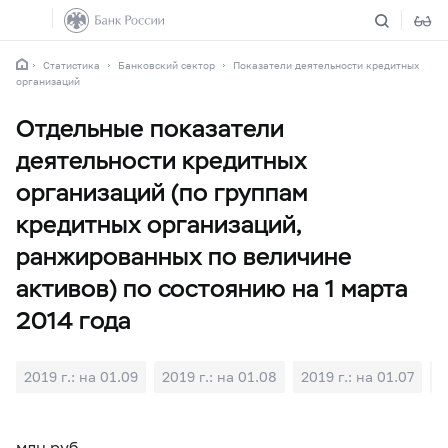
Статистика
Банковский сектор
Показатели деятельности кредитных
организаций
Отдельные показатели
деятельности кредитных
организаций (по группам
кредитных организаций,
ранжированных по величине
активов) по состоянию на 1 марта
2014 года
2019 г.: на 01.09
2019 г.: на 01.08
2019 г.: на 01.07
2
млн руб.