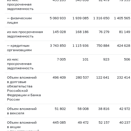
просроченная
задолженность
— физическим
5 060 933
1 939 085
1 316 650
1 405 565
лицам
из них просроченная
145 028
168 186
76 279
81 149
задолженность
— кредитным
3 743 850
1 115 936
750 884
424 628
организациям
из них:
7 005
101
923
506
просроченная
задолженность
Объем вложений
496 409
280 537
122 641
232 414
в долговые
обязательства
Российской
Федерации и Банка
России
Объем вложений
51 802
58 008
38 816
42 972
в векселя
Объем вложений
445 085
49 472
52 157
40 237
в акции