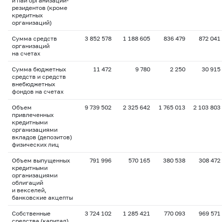
и паи организаций-
резидентов (кроме
кредитных
организаций)
Сумма средств
3 852 578
1 188 605
836 479
872 041
организаций
на счетах
Сумма бюджетных
11 472
9 780
2 250
30 915
средств и средств
внебюджетных
фондов на счетах
Объем
9 739 502
2 325 642
1 765 013
2 103 803
привлеченных
кредитными
организациями
вкладов (депозитов)
физических лиц
Объем выпущенных
791 996
570 165
380 538
308 472
кредитными
организациями
облигаций
и векселей,
банковские акцепты
Собственные
3 724 102
1 285 421
770 093
969 571
средства (капитал)