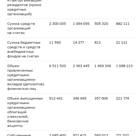
и паи организаций-
резидентов (кроме
кредитных
организаций)
Сумма средств
2 300 035
1 094 656
505 320
882 111
организаций
на счетах
Сумма бюджетных
11 590
14 377
812
21 121
средств и средств
внебюджетных
фондов на счетах
Объем
6 511 520
2 363 445
1 469 336
1 688 213
привлеченных
кредитными
организациями
вкладов (депозитов)
физических лиц
Объем выпущенных
912 441
346 995
357 009
221 774
кредитными
организациями
облигаций
и векселей,
банковские
акцепты
Собственные
2 685 400
972 415
595 013
771 537