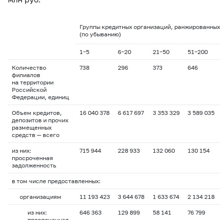
Группы кредитных организаций, ранжированных
(по убыванию)
1–5
6–20
21–50
51–200
Количество
738
296
373
646
филиалов
на территории
Российской
Федерации, единиц
Объем кредитов,
16 040 378
6 617 697
3 353 329
3 589 035
депозитов и прочих
размещенных
средств — всего
из них:
715 944
228 933
132 060
130 154
просроченная
задолженность
в том числе предоставленных:
организациям
11 193 423
3 644 678
1 633 674
2 134 218
из них:
646 363
129 899
58 141
76 799
просроченная