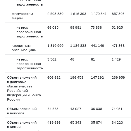
задолженность
физическим
2 593 839
1 616 393
1 179 341
857 393
лицам
из них:
66 015
98 981
73 838
51 925
просроченная
задолженность
кредитным
1 819 999
1 184 838
441 149
471 368
организациям
из них:
3 562
48
81
1 429
просроченная
задолженность
Объем вложений
606 982
196 458
147 192
239 959
в долговые
обязательства
Российской
Федерации и Банка
России
Объем вложений
54 553
43 027
36 038
74 031
в векселя
Объем вложений
419 986
65 343
35 874
34 220
в акции