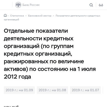
Статистика
Банковский сектор
Показатели деятельности кредитных
организаций
Отдельные показатели
деятельности кредитных
организаций (по группам
кредитных организаций,
ранжированных по величине
активов) по состоянию на 1 июля
2012 года
2019 г.: на 01.09
2019 г.: на 01.08
2019 г.: на 01.07
2
млн руб.