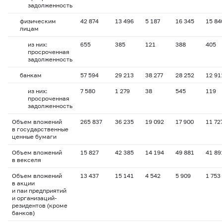
задолженность
физическим
42 874
13 496
5 187
16 345
15 84
лицам
из них:
655
385
121
388
405
просроченная
задолженность
банкам
57 594
29 213
38 277
28 252
12 91
из них:
7 580
1 279
38
545
119
просроченная
задолженность
Объем вложений
265 837
36 235
19 092
17 900
11 72
в государственные
ценные бумаги
Объем вложений
15 827
42 385
14 194
49 881
41 89
в векселя
Объем вложений
13 437
15 141
4 542
5 909
1 753
в акции
и паи предприятий
и организаций-
резидентов (кроме
банков)