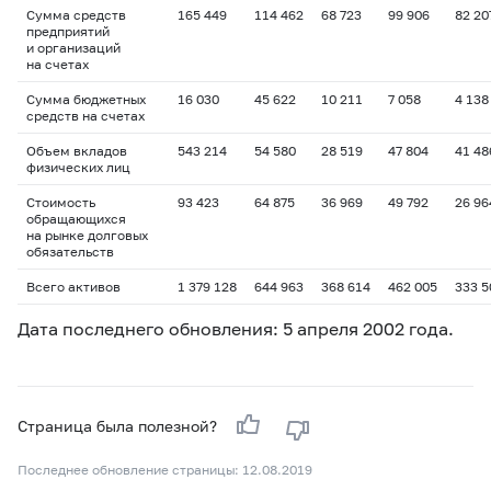
Сумма средств
165 449
114 462
68 723
99 906
82 20
предприятий
и организаций
на счетах
Сумма бюджетных
16 030
45 622
10 211
7 058
4 138
средств на счетах
Объем вкладов
543 214
54 580
28 519
47 804
41 48
физических лиц
Стоимость
93 423
64 875
36 969
49 792
26 96
обращающихся
на рынке долговых
обязательств
Всего активов
1 379 128
644 963
368 614
462 005
333 5
Дата последнего обновления: 5 апреля 2002 года.
Страница была полезной?
Последнее обновление страницы: 12.08.2019