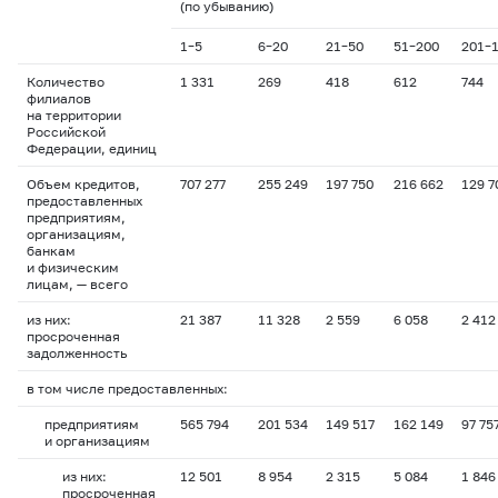
(по убыванию)
1–5
6–20
21–50
51–200
201–1
Количество
1 331
269
418
612
744
филиалов
на территории
Российской
Федерации, единиц
Объем кредитов,
707 277
255 249
197 750
216 662
129 7
предоставленных
предприятиям,
организациям,
банкам
и физическим
лицам, — всего
из них:
21 387
11 328
2 559
6 058
2 412
просроченная
задолженность
в том числе предоставленных:
предприятиям
565 794
201 534
149 517
162 149
97 75
и организациям
из них:
12 501
8 954
2 315
5 084
1 846
просроченная