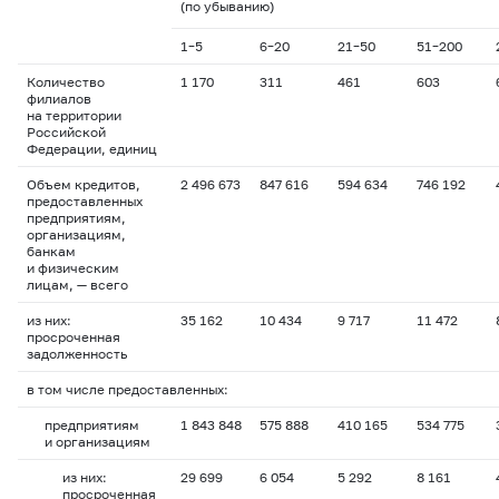
(по убыванию)
1–5
6–20
21–50
51–200
Количество
1 170
311
461
603
филиалов
на территории
Российской
Федерации, единиц
Объем кредитов,
2 496 673
847 616
594 634
746 192
предоставленных
предприятиям,
организациям,
банкам
и физическим
лицам, — всего
из них:
35 162
10 434
9 717
11 472
просроченная
задолженность
в том числе предоставленных:
предприятиям
1 843 848
575 888
410 165
534 775
и организациям
из них:
29 699
6 054
5 292
8 161
просроченная