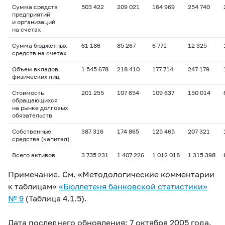
Сумма средств
503 422
209 021
164 969
254 740
предприятий
и организаций
на счетах
Сумма бюджетных
61 186
85 267
6 771
12 325
средств на счетах
Объем вкладов
1 545 678
218 410
177 714
247 179
физических лиц
Стоимость
201 255
107 654
109 637
150 014
обращающихся
на рынке долговых
обязательств
Собственные
387 316
174 865
125 465
207 321
средства (капитал)
Всего активов
3 735 231
1 407 226
1 012 018
1 315 398
Примечание. См. «Методологические комментарии
к таблицам»
«Бюллетеня банковской статистики»
№ 9
(Таблица 4.1.5).
Дата последнего обновления: 7 октября 2005 года.