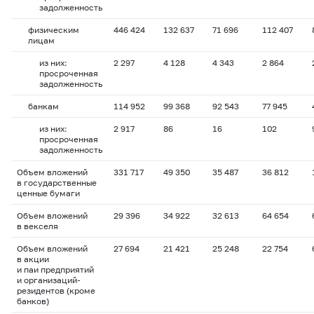
задолженность
физическим
446 424
132 637
71 696
112 407
лицам
из них:
2 297
4 128
4 343
2 864
просроченная
задолженность
банкам
114 952
99 368
92 543
77 945
из них:
2 917
86
16
102
просроченная
задолженность
Объем вложений
331 717
49 350
35 487
36 812
в государственные
ценные бумаги
Объем вложений
29 396
34 922
32 613
64 654
в векселя
Объем вложений
27 694
21 421
25 248
22 754
в акции
и паи предприятий
и организаций-
резидентов (кроме
банков)