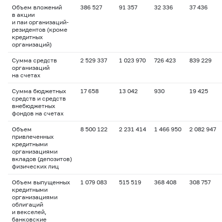
Объем вложений
386 527
91 357
32 336
37 436
в акции
и паи организаций-
резидентов (кроме
кредитных
организаций)
Сумма средств
2 529 337
1 023 970
726 423
839 229
организаций
на счетах
Сумма бюджетных
17 658
13 042
930
19 425
средств и средств
внебюджетных
фондов на счетах
Объем
8 500 122
2 231 414
1 466 950
2 082 947
привлеченных
кредитными
организациями
вкладов (депозитов)
физических лиц
Объем выпущенных
1 079 083
515 519
368 408
308 757
кредитными
организациями
облигаций
и векселей,
банковские