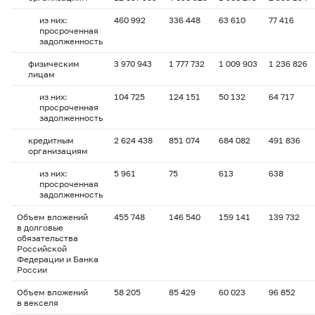
из них:
460 992
336 448
63 610
77 416
просроченная
задолженность
физическим
3 970 943
1 777 732
1 009 903
1 236 826
лицам
из них:
104 725
124 151
50 132
64 717
просроченная
задолженность
кредитным
2 624 438
851 074
684 082
491 836
организациям
из них:
5 961
75
613
638
просроченная
задолженность
Объем вложений
455 748
146 540
159 141
139 732
в долговые
обязательства
Российской
Федерации и Банка
России
Объем вложений
58 205
85 429
60 023
96 852
в векселя