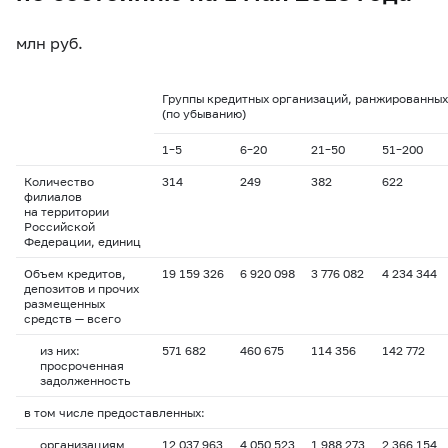
млн руб.
Группы кредитных организаций, ранжированных
(по убыванию)
1–5
6–20
21–50
51–200
Количество
314
249
382
622
филиалов
на территории
Российской
Федерации, единиц
Объем кредитов,
19 159 326
6 920 098
3 776 082
4 234 344
депозитов и прочих
размещенных
средств — всего
из них:
571 682
460 675
114 356
142 772
просроченная
задолженность
в том числе предоставленных:
организациям
12 037 963
4 050 523
1 988 273
2 366 154