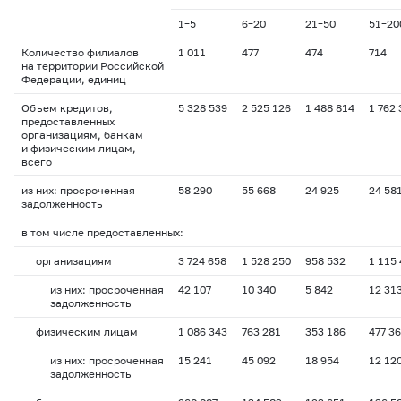
1–5
6–20
21–50
51–20
Количество филиалов
1 011
477
474
714
на территории Российской
Федерации, единиц
Объем кредитов,
5 328 539
2 525 126
1 488 814
1 762 
предоставленных
организациям, банкам
и физическим лицам, —
всего
из них: просроченная
58 290
55 668
24 925
24 58
задолженность
в том числе предоставленных:
организациям
3 724 658
1 528 250
958 532
1 115 
из них: просроченная
42 107
10 340
5 842
12 31
задолженность
физическим лицам
1 086 343
763 281
353 186
477 3
из них: просроченная
15 241
45 092
18 954
12 12
задолженность