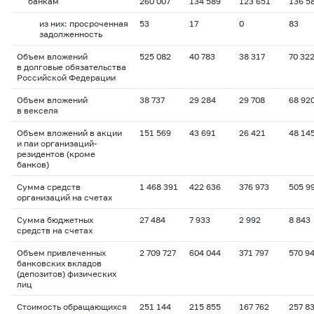
банкам
260 007
134 589
123 651
136 5
из них: просроченная
53
17
0
83
задолженность
Объем вложений
525 082
40 783
38 317
70 32
в долговые обязательства
Российской Федерации
Объем вложений
38 737
29 284
29 708
68 92
в векселя
Объем вложений в акции
151 569
43 691
26 421
48 14
и паи организаций-
резидентов (кроме
банков)
Сумма средств
1 468 391
422 636
376 973
505 9
организаций на счетах
Сумма бюджетных
27 484
7 933
2 992
8 843
средств на счетах
Объем привлеченных
2 709 727
604 044
371 797
570 9
банковских вкладов
(депозитов) физических
лиц
Стоимость обращающихся
251 144
215 855
167 762
257 8