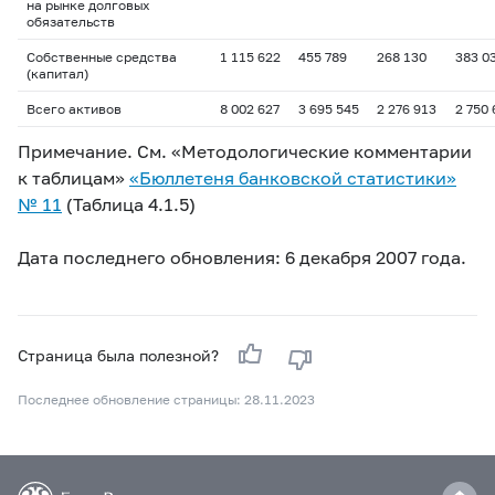
на рынке долговых
обязательств
Собственные средства
1 115 622
455 789
268 130
383 0
(капитал)
Всего активов
8 002 627
3 695 545
2 276 913
2 750 
Примечание. См. «Методологические комментарии
к таблицам»
«Бюллетеня банковской статистики»
№ 11
(Таблица 4.1.5)
Дата последнего обновления: 6 декабря 2007 года.
Страница была полезной?
Последнее обновление страницы: 28.11.2023