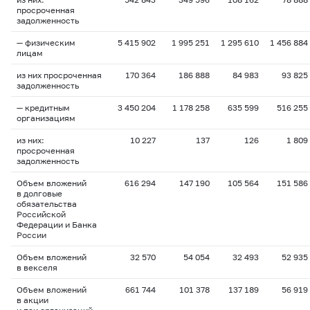
просроченная
задолженность
— физическим
5 415 902
1 995 251
1 295 610
1 456 884
лицам
из них просроченная
170 364
186 888
84 983
93 825
задолженность
— кредитным
3 450 204
1 178 258
635 599
516 255
организациям
из них:
10 227
137
126
1 809
просроченная
задолженность
Объем вложений
616 294
147 190
105 564
151 586
в долговые
обязательства
Российской
Федерации и Банка
России
Объем вложений
32 570
54 054
32 493
52 935
в векселя
Объем вложений
661 744
101 378
137 189
56 919
в акции