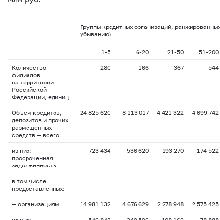
Группы кредитных организаций, ранжированных
убыванию)
1-5
6-20
21-50
51-200
Количество
280
166
367
544
филиалов
на территории
Российской
Федерации, единиц
Объем кредитов,
24 825 620
8 113 017
4 421 322
4 699 742
депозитов и прочих
размещенных
средств — всего
из них:
723 434
536 620
193 270
174 522
просроченная
задолженность
в том числе
предоставленных:
— организациям
14 981 132
4 676 629
2 278 948
2 575 425
из них:
542 843
349 596
108 162
78 888