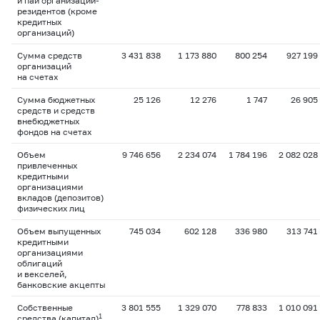
и паи организаций-
резидентов (кроме
кредитных
организаций)
Сумма средств
3 431 838
1 173 880
800 254
927 199
организаций
на счетах
Сумма бюджетных
25 126
12 276
1 747
26 905
средств и средств
внебюджетных
фондов на счетах
Объем
9 746 656
2 234 074
1 784 196
2 082 028
привлеченных
кредитными
организациями
вкладов (депозитов)
физических лиц
Объем выпущенных
745 034
602 128
336 980
313 741
кредитными
организациями
облигаций
и векселей,
банковские акцепты
Собственные
3 801 555
1 329 070
778 833
1 010 091
1
средства (капитал)