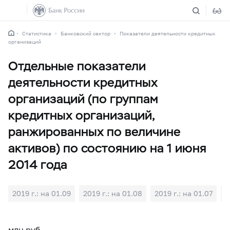
Статистика
Банковский сектор
Показатели деятельности кредитных
организаций
Отдельные показатели
деятельности кредитных
организаций (по группам
кредитных организаций,
ранжированных по величине
активов) по состоянию на 1 июня
2014 года
2019 г.: на 01.09
2019 г.: на 01.08
2019 г.: на 01.07
2
млн руб.