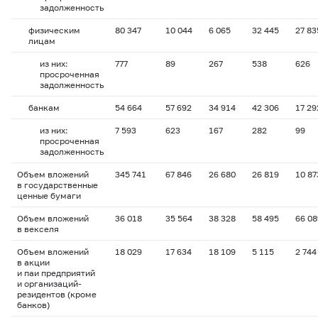
задолженность
физическим
80 347
10 044
6 065
32 445
27 83
лицам
из них:
777
89
267
538
626
просроченная
задолженность
банкам
54 664
57 692
34 914
42 306
17 29
из них:
7 593
623
167
282
99
просроченная
задолженность
Объем вложений
345 741
67 846
26 680
26 819
10 87
в государственные
ценные бумаги
Объем вложений
36 018
35 564
38 328
58 495
66 08
в векселя
Объем вложений
18 029
17 634
18 109
5 115
2 744
в акции
и паи предприятий
и организаций-
резидентов (кроме
банков)