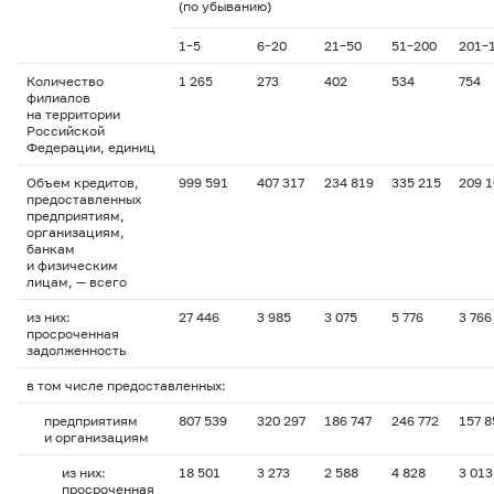
(по убыванию)
1–5
6–20
21–50
51–200
201–
Количество
1 265
273
402
534
754
филиалов
на территории
Российской
Федерации, единиц
Объем кредитов,
999 591
407 317
234 819
335 215
209 
предоставленных
предприятиям,
организациям,
банкам
и физическим
лицам, — всего
из них:
27 446
3 985
3 075
5 776
3 766
просроченная
задолженность
в том числе предоставленных:
предприятиям
807 539
320 297
186 747
246 772
157 8
и организациям
из них:
18 501
3 273
2 588
4 828
3 013
просроченная