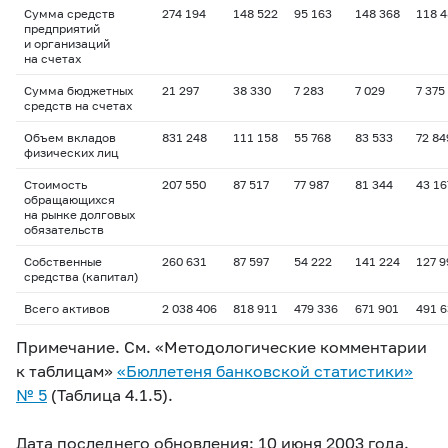
Сумма средств
274 194
148 522
95 163
148 368
118 4
предприятий
и организаций
на счетах
Сумма бюджетных
21 297
38 330
7 283
7 029
7 375
средств на счетах
Объем вкладов
831 248
111 158
55 768
83 533
72 84
физических лиц
Стоимость
207 550
87 517
77 987
81 344
43 16
обращающихся
на рынке долговых
обязательств
Собственные
260 631
87 597
54 222
141 224
127 9
средства (капитал)
Всего активов
2 038 406
818 911
479 336
671 901
491 
Примечание. См. «Методологические комментарии
к таблицам»
«Бюллетеня банковской статистики»
№ 5
(Таблица 4.1.5).
Дата последнего обновления: 10 июня 2003 года.