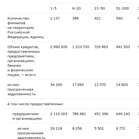
1–5
6–20
21–50
51–200
Количество
1 137
386
421
590
филиалов
на территории
Российской
Федерации, единиц
Объем кредитов,
2 990 926
1 223 730
726 893
941 503
предоставленных
предприятиям,
организациям,
банкам
и физическим
лицам, — всего
из них:
34 290
17 483
12 570
14 803
просроченная
задолженность
в том числе предоставленных:
предприятиям
2 110 263
789 481
451 396
649 243
и организациям
из них:
29 218
8 256
5 501
9 772
просроченная
задолженность