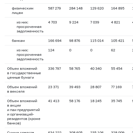
физическим
587 279
284 148
129 620
164 895
лицам
из них:
4 703
9 224
7 039
4 821
просроченная
задолженность
банкам
166 694
98 876
115 014
105 421
из них:
124
0
0
62
просроченная
задолженность
Объем вложений
336 797
58 765
40 340
55 454
в государственные
ценные бумаги
Объем вложений
23 371
39 493
28 807
77 169
в векселя
Объем вложений
41 413
58 176
18 245
35 745
в акции
и паи предприятий
и организаций-
резидентов (кроме
банков)
Сумма средств
634 222
308 605
235 106
328 009