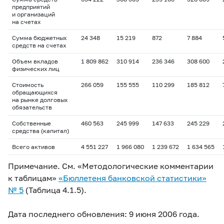
предприятий
и организаций
на счетах
Сумма бюджетных
24 348
15 219
872
7 884
средств на счетах
Объем вкладов
1 809 862
310 914
236 346
308 600
физических лиц
Стоимость
266 059
155 555
110 299
185 812
обращающихся
на рынке долговых
обязательств
Собственные
460 563
245 999
147 633
245 229
средства (капитал)
Всего активов
4 551 227
1 966 080
1 239 672
1 634 565
Примечание. См. «Методологические комментарии
к таблицам»
«Бюллетеня банковской статистики»
№ 5
(Таблица 4.1.5).
Дата последнего обновления: 9 июня 2006 года.