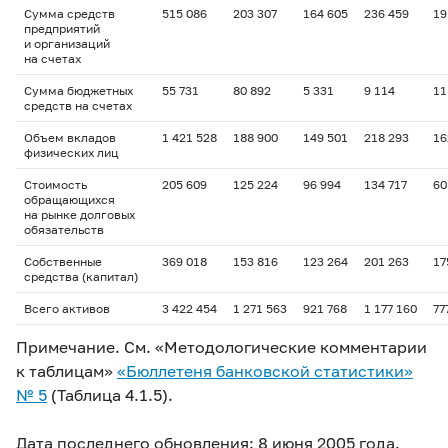
Сумма средств
515 086
203 307
164 605
236 459
19
предприятий
и организаций
на счетах
Сумма бюджетных
55 731
80 892
5 331
9 114
11
средств на счетах
Объем вкладов
1 421 528
188 900
149 501
218 293
16
физических лиц
Стоимость
205 609
125 224
96 994
134 717
60
обращающихся
на рынке долговых
обязательств
Собственные
369 018
153 816
123 264
201 263
17
средства (капитал)
Всего активов
3 422 454
1 271 563
921 768
1 177 160
77
Примечание. См. «Методологические комментарии
к таблицам»
«Бюллетеня банковской статистики»
№ 5
(Таблица 4.1.5).
Дата последнего обновления: 8 июня 2005 года.