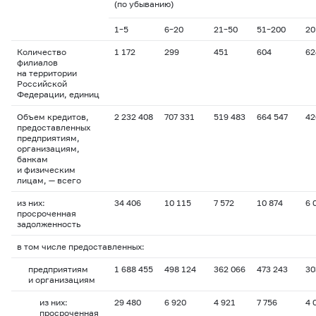
(по убыванию)
1–5
6–20
21–50
51–200
20
Количество
1 172
299
451
604
62
филиалов
на территории
Российской
Федерации, единиц
Объем кредитов,
2 232 408
707 331
519 483
664 547
42
предоставленных
предприятиям,
организациям,
банкам
и физическим
лицам, — всего
из них:
34 406
10 115
7 572
10 874
6 
просроченная
задолженность
в том числе предоставленных:
предприятиям
1 688 455
498 124
362 066
473 243
30
и организациям
из них:
29 480
6 920
4 921
7 756
4 
просроченная