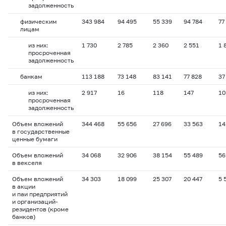
задолженность
физическим
343 984
94 495
55 339
94 784
77
лицам
из них:
1 730
2 785
2 360
2 551
1 
просроченная
задолженность
банкам
113 188
73 148
83 141
77 828
37
из них:
2 917
16
118
147
10
просроченная
задолженность
Объем вложений
344 468
55 656
27 696
33 563
14
в государственные
ценные бумаги
Объем вложений
34 068
32 906
38 154
55 489
56
в векселя
Объем вложений
34 303
18 099
25 307
20 447
5 
в акции
и паи предприятий
и организаций-
резидентов (кроме
банков)