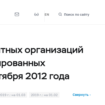
EN
Поиск по сайту
итных организаций
ированных
тября 2012 года
Свернуть -
2019 г.: на 01.03
2019 г.: на 01.02
2018 г.: на 01.07
2018 г.: на 01.06