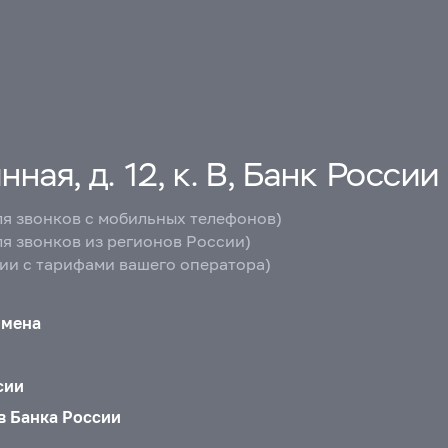
ная, д. 12, к. В, Банк России
ля звонков с мобильных телефонов)
ля звонков из регионов России)
вии с тарифами вашего оператора)
бмена
сии
в Банка России