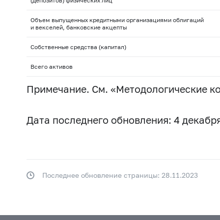
(депозитов) физических лиц
Объем выпущенных кредитными организациями облигаций
и векселей, банковские акцепты
Собственные средства (капитал)
Всего активов
Примечание. См. «Методологические к
Дата последнего обновления: 4 декабря
Последнее обновление страницы: 28.11.2023