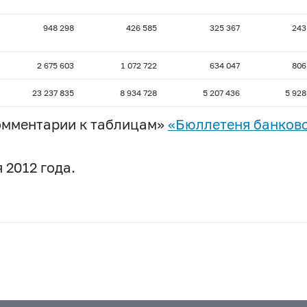
948 298
426 585
325 367
243
2 675 603
1 072 722
634 047
806
23 237 835
8 934 728
5 207 436
5 928
омментарии к таблицам»
«Бюллетеня банковс
 2012 года.