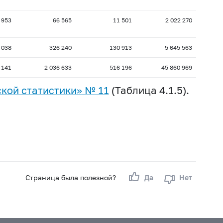
 953
66 565
11 501
2 022 270
 038
326 240
130 913
5 645 563
 141
2 036 633
516 196
45 860 969
кой статистики» № 11
(Таблица 4.1.5).
Страница была полезной?
Да
Нет