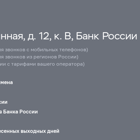
ная, д. 12, к. В, Банк России
ля звонков с мобильных телефонов)
ля звонков из регионов России)
вии с тарифами вашего оператора)
бмена
сии
в Банка России
есенных выходных дней