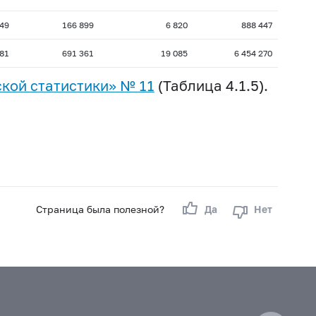
49
166 899
6 820
888 447
781
691 361
19 085
6 454 270
кой статистики» № 11
(Таблица 4.1.5).
Страница была полезной?
Да
Нет