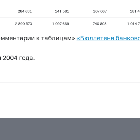
284 631
141 581
107 067
181 4
2 890 570
1 097 669
740 803
1 014 
омментарии к таблицам»
«Бюллетеня банковс
 2004 года.