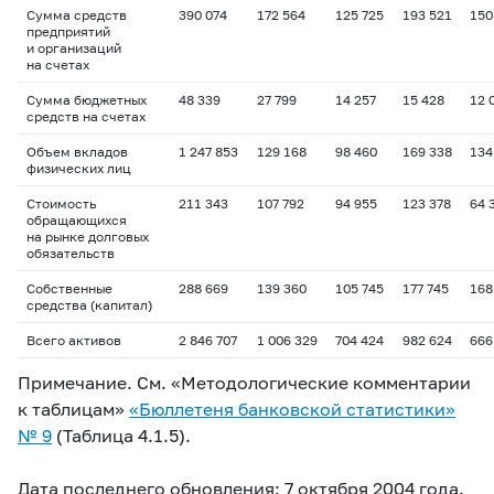
Сумма средств
390 074
172 564
125 725
193 521
150
предприятий
и организаций
на счетах
Сумма бюджетных
48 339
27 799
14 257
15 428
12 
средств на счетах
Объем вкладов
1 247 853
129 168
98 460
169 338
134
физических лиц
Стоимость
211 343
107 792
94 955
123 378
64 
обращающихся
на рынке долговых
обязательств
Собственные
288 669
139 360
105 745
177 745
168
средства (капитал)
Всего активов
2 846 707
1 006 329
704 424
982 624
666
Примечание. См. «Методологические комментарии
к таблицам»
«Бюллетеня банковской статистики»
№ 9
(Таблица 4.1.5).
Дата последнего обновления: 7 октября 2004 года.