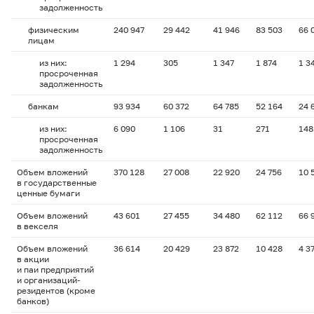
задолженность
физическим
240 947
29 442
41 946
83 503
66 
лицам
из них:
1 294
305
1 347
1 874
1 3
просроченная
задолженность
банкам
93 934
60 372
64 785
52 164
24 
из них:
6 090
1 106
31
271
148
просроченная
задолженность
Объем вложений
370 128
27 008
22 920
24 756
10 
в государственные
ценные бумаги
Объем вложений
43 601
27 455
34 480
62 112
66 
в векселя
Объем вложений
36 614
20 429
23 872
10 428
4 3
в акции
и паи предприятий
и организаций-
резидентов (кроме
банков)