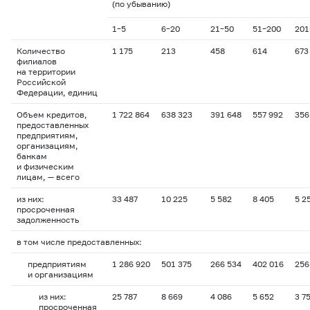
(по убыванию)
1–5
6–20
21–50
51–200
201
Количество
1 175
213
458
614
673
филиалов
на территории
Российской
Федерации, единиц
Объем кредитов,
1 722 864
638 323
391 648
557 992
356
предоставленных
предприятиям,
организациям,
банкам
и физическим
лицам, — всего
из них:
33 487
10 225
5 582
8 405
5 2
просроченная
задолженность
в том числе предоставленных:
предприятиям
1 286 920
501 375
266 534
402 016
256
и организациям
из них:
25 787
8 669
4 086
5 652
3 7
просроченная