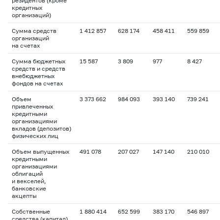
резидентов (кроме
кредитных
организаций)
Сумма средств
1 412 857
628 174
458 411
559 859
организаций
на счетах
Сумма бюджетных
15 587
3 809
977
8 427
средств и средств
внебюджетных
фондов на счетах
Объем
3 373 662
984 093
393 140
739 241
привлеченных
кредитными
организациями
вкладов (депозитов)
физических лиц
Объем выпущенных
491 078
207 027
147 140
210 010
кредитными
организациями
облигаций
и векселей,
банковские
акцепты
Собственные
1 880 414
652 599
383 170
546 897
средства (капитал)