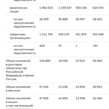
физическим
1 462 014
1 155 637
530 196
620 574
лицам
из них:
26 455
56 889
28 557
28 423
просроченная
задолженность
кредитным
1 311 704
395 279
421 874
301 946
организациям
из них:
429
57
1
181
просроченная
задолженность
Объем вложений
154 890
18 390
37 013
39 660
в долговые
обязательства
Российской
Федерации и Банка
России
Объем вложений
57 344
15 238
33 659
50 652
в векселя
Объем вложений
47 605
24 495
13 508
22 460
в акции
и паи организаций-