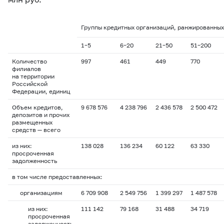
Группы кредитных организаций, ранжированных 
1–5
6–20
21–50
51–200
Количество
997
461
449
770
филиалов
на территории
Российской
Федерации, единиц
Объем кредитов,
9 678 576
4 238 796
2 436 578
2 500 472
депозитов и прочих
размещенных
средств — всего
из них:
138 028
136 234
60 122
63 330
просроченная
задолженность
в том числе предоставленных:
организациям
6 709 908
2 549 756
1 399 297
1 487 578
из них:
111 142
79 168
31 488
34 719
просроченная
задолженность