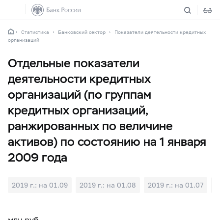
Статистика
Банковский сектор
Показатели деятельности кредитных
организаций
Отдельные показатели
деятельности кредитных
организаций (по группам
кредитных организаций,
ранжированных по величине
активов) по состоянию на 1 января
2009 года
2019 г.: на 01.09
2019 г.: на 01.08
2019 г.: на 01.07
2
млн руб.