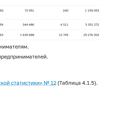
60
73 951
240
1 159 053
54
344 486
4 311
3 351 272
563
1 639 688
12 745
25 276 303
инимателям.
 предпринимателей.
кой статистики» № 12
(Таблица 4.1.5).