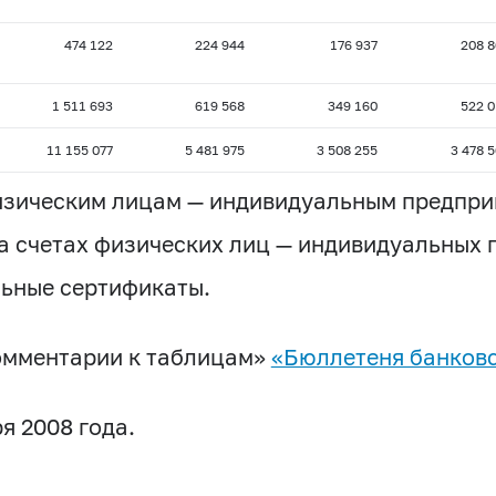
474 122
224 944
176 937
208 8
1 511 693
619 568
349 160
522 0
11 155 077
5 481 975
3 508 255
3 478 
физическим лицам — индивидуальным предпр
на счетах физических лиц — индивидуальных
льные сертификаты.
омментарии к таблицам»
«Бюллетеня банковс
я 2008 года.