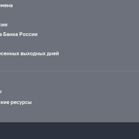
бмена
сии
в Банка России
есенных выходных дней
ы
ские ресурсы