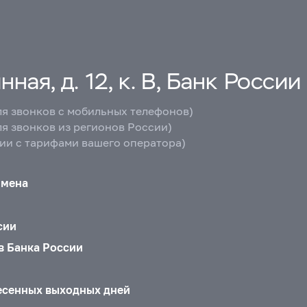
ная, д. 12, к. В, Банк России
ля звонков с мобильных телефонов)
ля звонков из регионов России)
вии с тарифами вашего оператора)
бмена
сии
в Банка России
есенных выходных дней