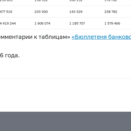
477 516
233 300
143 329
238 782
4 419 244
1 906 074
1 185 707
1 579 466
омментарии к таблицам»
«Бюллетеня банковс
6 года.