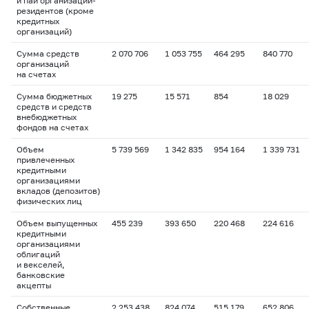
и паи организаций-
резидентов (кроме
кредитных
организаций)
Сумма средств
2 070 706
1 053 755
464 295
840 770
организаций
на счетах
Сумма бюджетных
19 275
15 571
854
18 029
средств и средств
внебюджетных
фондов на счетах
Объем
5 739 569
1 342 835
954 164
1 339 731
привлеченных
кредитными
организациями
вкладов (депозитов)
физических лиц
Объем выпущенных
455 239
393 650
220 468
224 616
кредитными
организациями
облигаций
и векселей,
банковские
акцепты
Собственные
2 253 438
824 074
515 179
652 806