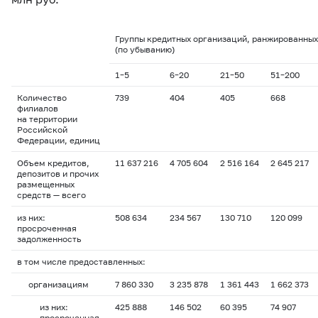
Группы кредитных организаций, ранжированных
(по убыванию)
1–5
6–20
21–50
51–200
Количество
739
404
405
668
филиалов
на территории
Российской
Федерации, единиц
Объем кредитов,
11 637 216
4 705 604
2 516 164
2 645 217
депозитов и прочих
размещенных
средств — всего
из них:
508 634
234 567
130 710
120 099
просроченная
задолженность
в том числе предоставленных:
организациям
7 860 330
3 235 878
1 361 443
1 662 373
из них:
425 888
146 502
60 395
74 907
просроченная