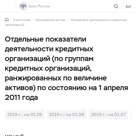
Статистика
Банковский сектор
Показатели деятельности кредитных
организаций
Отдельные показатели
деятельности кредитных
организаций (по группам
кредитных организаций,
ранжированных по величине
активов) по состоянию на 1 апреля
2011 года
2019 г.: на 01.09
2019 г.: на 01.08
2019 г.: на 01.07
2
млн руб.