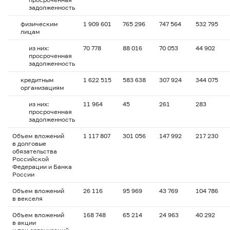
задолженность
физическим
1 909 601
765 296
747 564
532 795
лицам
из них:
70 778
88 016
70 053
44 902
просроченная
задолженность
кредитным
1 622 515
583 638
307 924
344 075
организациям
из них:
11 964
45
261
283
просроченная
задолженность
Объем вложений
1 117 807
301 056
147 992
217 230
в долговые
обязательства
Российской
Федерации и Банка
России
Объем вложений
26 116
95 969
43 769
104 786
в векселя
Объем вложений
168 748
65 214
24 963
40 292
в акции