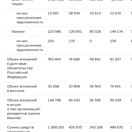
лицам
из них:
13 507
38 534
16 614
12 670
просроченная
задолженность
банкам
223 986
126 651
85 328
149 174
из них:
203
133
0
239
просроченная
задолженность
Объем вложений
763 464
74 668
58 841
81 927
в долговые
обязательства
Российской
Федерации
Объем вложений
33 298
33 858
36 563
74 641
в векселя
Объем вложений
148 748
49 343
26 506
50 338
в акции
и паи организаций-
резидентов (кроме
банков)
Сумма средств
1 368 293
435 935
343 206
489 670
организаций