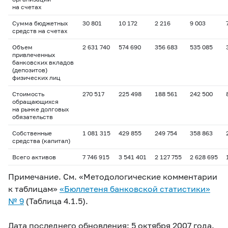
на счетах
Сумма бюджетных
30 801
10 172
2 216
9 003
средств на счетах
Объем
2 631 740
574 690
356 683
535 085
привлеченных
банковских вкладов
(депозитов)
физических лиц
Стоимость
270 517
225 498
188 561
242 500
обращающихся
на рынке долговых
обязательств
Собственные
1 081 315
429 855
249 754
358 863
средства (капитал)
Всего активов
7 746 915
3 541 401
2 127 755
2 628 695
Примечание. См. «Методологические комментарии
к таблицам»
«Бюллетеня банковской статистики»
№ 9
(Таблица 4.1.5).
Дата последнего обновления: 5 октября 2007 года.