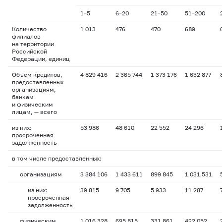
1–5
6–20
21–50
51–200
Количество
1 013
476
470
689
филиалов
на территории
Российской
Федерации, единиц
Объем кредитов,
4 829 416
2 365 744
1 373 176
1 632 877
предоставленных
организациям,
банкам
и физическим
лицам, — всего
из них:
53 986
48 610
22 552
24 296
просроченная
задолженность
в том числе предоставленных:
организациям
3 384 106
1 433 611
899 845
1 031 531
из них:
39 815
9 705
5 933
11 287
просроченная
задолженность
физическим
1 016 328
695 815
331 861
422 052