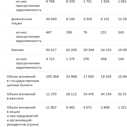
из них:
9 798
8 335
1 731
1 526
1 661
просроченная
задолженность
физическим
30 640
8 106
3 503
9 101
12 35
лицам
из них:
467
306
79
231
343
просроченная
задолженность
банкам
50 417
42 295
30 399
24 153
10 05
из них:
4 710
1 375
376
458
144
просроченная
задолженность
Объем вложений
255 368
32 808
17 505
19 335
10 99
в государственные
ценные бумаги
Объем вложений
11 270
28 112
16 479
34 154
32 31
в векселя
Объем вложений
11 807
9 492
4 071
2 808
1 321
в акции
и паи предприятий
и организаций-
резидентов (кроме