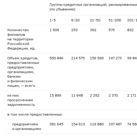
Группы кредитных организаций, ранжированных
(по убыванию)
1–5
6–20
21–50
51–200
201–
Количество
1 509
253
392
575
832
филиалов
на территории
Российской
Федерации, ед.
Объем кредитов,
500 846
214 575
156 590
147 273
99 84
предоставленных
предприятиям,
организациям,
банкам
и физическим
лицам, — всего
из них:
15 899
11 648
2 292
2 370
2 171
просроченная
задолженность
в том числе предоставленных:
предприятиям
381 645
154 613
116 880
107 487
74 58
и организациям