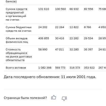
банков)
Сумма средств
131 610
100 560
66 932
82 558
75 68
предприятий
и организаций
на счетах
Сумма бюджетных
24 202
22 264
12 822
8 766
4 950
средств на счетах
Объем вкладов
406 855
30 416
22 282
29 534
28 95
физических лиц
Стоимость
58 990
47 011
32 280
36 397
24 91
обращающихся
на рынке долговых
обязательств
Всего активов
1 082 398
569 773
316 373
353 922
267 4
Дата последнего обновления: 11 июля 2001 года.
Страница была полезной?