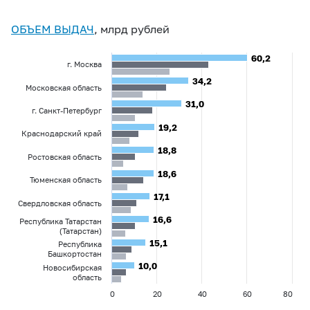
ОБЪЕМ ВЫДАЧ
, млрд рублей
60,2
60,2
г. Москва
34,2
34,2
Московская область
31,0
31,0
г. Санкт-Петербург
19,2
19,2
Краснодарский край
18,8
18,8
Ростовская область
18,6
18,6
Тюменская область
17,1
17,1
Свердловская область
16,6
16,6
Республика Татарстан
(Татарстан)
15,1
15,1
Республика
Башкортостан
10,0
10,0
Новосибирская
область
0
20
40
60
80