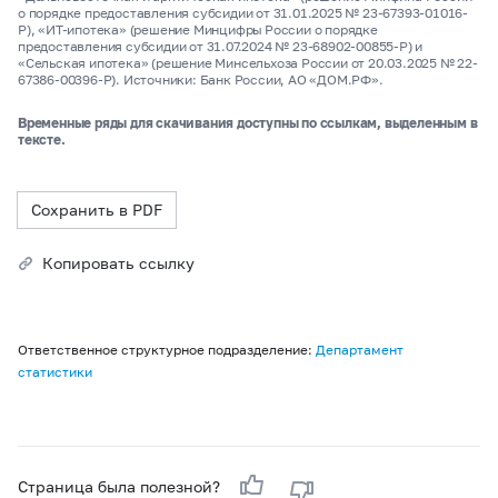
о порядке предоставления субсидии от 31.01.2025 № 23-67393-01016-
Р), «ИТ-ипотека» (решение Минцифры России о порядке
предоставления субсидии от 31.07.2024 № 23-68902-00855-Р) и
«Сельская ипотека» (решение Минсельхоза России от 20.03.2025 № 22-
67386-00396-Р). Источники: Банк России, АО «ДОМ.РФ».
Временные ряды для скачивания доступны по ссылкам, выделенным в
тексте.
Сохранить в PDF
Копировать ссылку
Ответственное структурное подразделение:
Департамент
статистики
Страница была полезной?