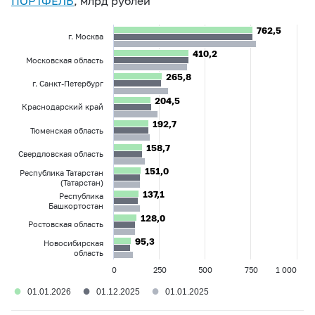
ПОРТФЕЛЬ
, млрд рублей
762,5
762,5
г. Москва
410,2
410,2
Московская область
265,8
265,8
г. Санкт-Петербург
204,5
204,5
Краснодарский край
192,7
192,7
Тюменская область
158,7
158,7
Свердловская область
151,0
151,0
Республика Татарстан
(Татарстан)
137,1
137,1
Республика
Башкортостан
128,0
128,0
Ростовская область
95,3
95,3
Новосибирская
область
0
250
500
750
1 000
●
●
●
01.01.2026
01.12.2025
01.01.2025