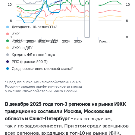
10
10
5
5
●
Доходность 10-летних ОФЗ
●
ИЖК
0
0
●
ИЖК без учета ИЖК по ДДУ
2020
2021
2022
2023
2024
2025
Июл.…
●
ИЖК по ДДУ
●
Кредиты ФЛ свыше 1 года
●
РПС (в рамках 590-П)
●
Среднее значение ключевой ставки*
* Среднее значение ключевой ставки Банка
России – среднее арифметическое за месяц
значение ключевой ставки Банка России.
В декабре 2025 года топ-3 регионов на рынке ИЖК
традиционно составили Москва, Московская
область и Санкт-Петербург
– как по выдачам,
так и по задолженности. При этом среди заемщиков
всех регионов, входящих в топ-10 на рынке ИЖК,