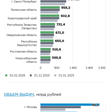
г. Санкт-Петербург
958,2
958,2
Тюменская область
932,8
932,8
Краснодарский край
731,4
731,4
Республика Татарстан
(Татарстан)
671,0
671,0
Свердловская область
655,0
655,0
Республика
Башкортостан
516,6
516,6
Ростовская область
500,8
500,8
Новосибирская
область
0
800
1 600
2 400
3 200
●
●
●
01.01.2026
01.12.2025
01.01.2025
ОБЪЕМ ВЫДАЧ
, млрд рублей
91,1
91,1
г. Москва