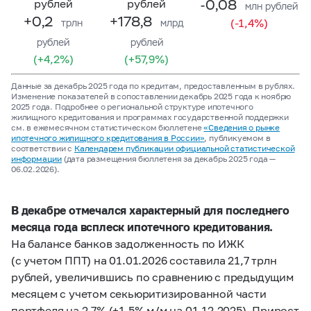
-0,08
рублей
рублей
млн рублей
+0,2
+178,8
(-1,4%)
трлн
млрд
рублей
рублей
(+4,2%)
(+57,9%)
Данные за декабрь 2025 года по кредитам, предоставленным в рублях.
Изменение показателей в сопоставлении декабрь 2025 года к ноябрю
2025 года. Подробнее о региональной структуре ипотечного
жилищного кредитования и программах государственной поддержки
см. в ежемесячном статистическом бюллетене
«Сведения о рынке
ипотечного жилищного кредитования в России»
, публикуемом в
соответствии с
Календарем публикации официальной статистической
информации
(дата размещения бюллетеня за декабрь 2025 года —
06.02.2026).
В декабре отмечался характерный для последнего
месяца года всплеск ипотечного кредитования.
На балансе банков задолженность по ИЖК
(с учетом ППТ) на 01.01.2026 составила 21,7 трлн
рублей, увеличившись по сравнению с предыдущим
месяцем с учетом секьюритизированной части
портфеля на 2,7% (+1,5% м/м на 01.12.2025). Прирост