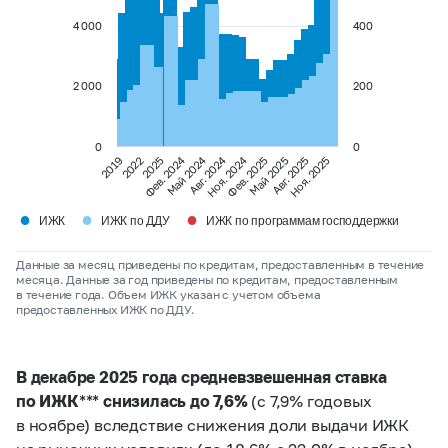
4 000
400
2 000
200
0
0
Фев. 2024
Май 2024
Авг. 2024
Ноя. 2024
2019
2022
2025
Фев. 2025
Май 2025
Авг. 2025
Ноя. 2025
●
●
●
ИЖК
ИЖК по ДДУ
ИЖК по программам господдержки
Данные за месяц приведены по кредитам, предоставленным в течение
месяца. Данные за год приведены по кредитам, предоставленным
в течение года. Объем ИЖК указан с учетом объема
предоставленных ИЖК по ДДУ.
В декабре 2025 года средневзвешенная ставка
по ИЖК*** снизилась до 7,6%
(с 7,9% годовых
в ноябре) вследствие снижения доли выдачи ИЖК