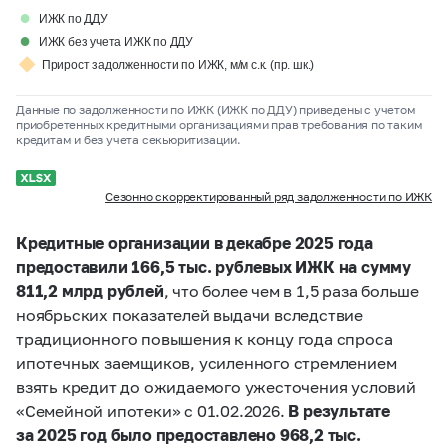
●
ИЖК по ДДУ
●
ИЖК без учета ИЖК по ДДУ
◆
Прирост задолженности по ИЖК, м/м с.к. (пр. шк.)
Данные по задолженности по ИЖК (ИЖК по ДДУ) приведены с учетом
приобретенных кредитными организациями прав требования по таким
кредитам и без учета секьюритизации.
Сезонно скорректированный ряд задолженности по ИЖК
Кредитные организации в декабре 2025 года
предоставили 166,5 тыс. рублевых ИЖК на сумму
811,2 млрд рублей
, что более чем в 1,5 раза больше
ноябрьских показателей выдачи вследствие
традиционного повышения к концу года спроса
ипотечных заемщиков, усиленного стремлением
взять кредит до ожидаемого ужесточения условий
«Семейной ипотеки» с 01.02.2026.
В результате
за 2025 год было предоставлено 968,2 тыс.