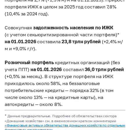
портфеля ИЖК в целом за 2025 год составил 7,8%
(10,4% за 2024 год).
Совокупная
задолженность населения по ИЖК
(с учетом секьюритизированной части портфеля)*
на 01.01.2026
составила
23,8 трлн рублей
(+2,4% м/
м и +9,0% г/г).
Розничный портфель
кредитных организаций (без
учета ППТ)
на 01.01.2026
составил
36,0 трлн рублей
(+0,5% за месяц). В структуре портфеля на ИЖК
приходилось около 58%, на беззалоговые
потребительские кредиты — порядка 32% (в том
числе около 13% — на кредитные карты), на
автокредиты — около 8%.
*
Данные предварительные. Подробнее об обязательствах сектора
«Домашние хозяйства» см. в ежемесячном кратком комментарии
«Финансовые активы и обязательства домашних хозяйств по отдельным
финансовым инструментам»
.