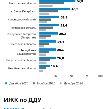
57,3
57,3
Московская область
48,9
48,9
г. Санкт-Петербург
31,9
31,9
Краснодарский край
31,4
31,4
Тюменская область
29,3
29,3
Республика Татарстан
(Татарстан)
26,4
26,4
Ростовская область
26,1
26,1
Республика
Башкортостан
26,0
26,0
Свердловская область
16,4
16,4
Челябинская область
0
25
50
75
100
●
●
●
Декабрь 2025
Ноябрь 2025
Декабрь 2024
ИЖК по ДДУ