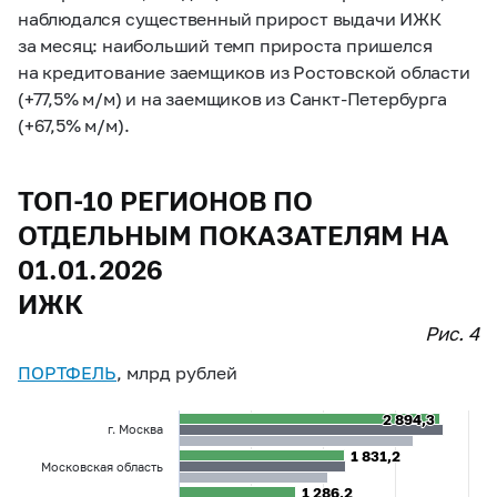
наблюдался существенный прирост выдачи ИЖК
за месяц: наибольший темп прироста пришелся
на кредитование заемщиков из Ростовской области
(+77,5% м/м) и на заемщиков из Санкт-Петербурга
(+67,5% м/м).
ТОП-10 РЕГИОНОВ ПО
ОТДЕЛЬНЫМ ПОКАЗАТЕЛЯМ НА
01.01.2026
ИЖК
Рис. 4
ПОРТФЕЛЬ
, млрд рублей
2 894,3
2 894,3
г. Москва
1 831,2
1 831,2
Московская область
1 286,2
1 286,2