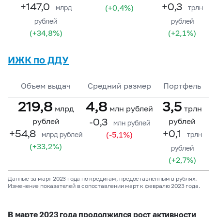
+147,0
+0,3
(+0,4%)
млрд
трлн
рублей
рублей
(+34,8%)
(+2,1%)
ИЖК по ДДУ
Объем выдач
Средний размер
Портфель
219,8
4,8
3,5
млрд
млн рублей
трлн
-0,3
рублей
рублей
млн рублей
+54,8
+0,1
(-5,1%)
млрд рублей
трлн
(+33,2%)
рублей
(+2,7%)
Данные за март 2023 года по кредитам, предоставленным в рублях.
Изменение показателей в сопоставлении март к февралю 2023 года.
В марте 2023 года продолжился рост активности