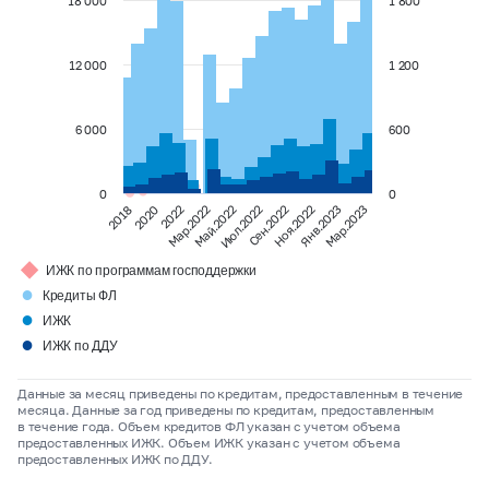
18 000
1 800
12 000
1 200
6 000
600
0
0
2018
2020
2022
Мар.2022
Май.2022
Июл.2022
Сен.2022
Ноя.2022
Янв.2023
Мар.2023
◆
ИЖК по программам господдержки
●
Кредиты ФЛ
●
ИЖК
●
ИЖК по ДДУ
Данные за месяц приведены по кредитам, предоставленным в течение
месяца. Данные за год приведены по кредитам, предоставленным
в течение года. Объем кредитов ФЛ указан с учетом объема
предоставленных ИЖК. Объем ИЖК указан с учетом объема
предоставленных ИЖК по ДДУ.