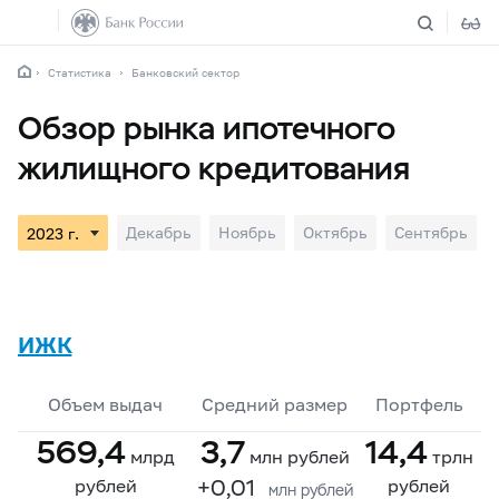
Статистика
Банковский сектор
Обзор рынка ипотечного
жилищного кредитования
Декабрь
Ноябрь
Октябрь
Сентябрь
ИЖК
Объем выдач
Средний размер
Портфель
569,4
3,7
14,4
млрд
млн рублей
трлн
+0,01
рублей
рублей
млн рублей