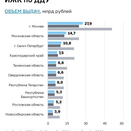
ОБЪЕМ ВЫДАЧ
, млрд рублей
27,9
27,9
г. Москва
14,7
14,7
Московская область
10,8
10,8
г. Санкт-Петербург
7,5
7,5
Краснодарский край
6,8
6,8
Тюменская область
6,6
6,6
Свердловская область
6,0
6,0
Республика Татарстан
5,3
5,3
Республика
Башкортостан
5,2
5,2
Ростовская область
3,9
3,9
Новосибирская область
0
15
30
45
60