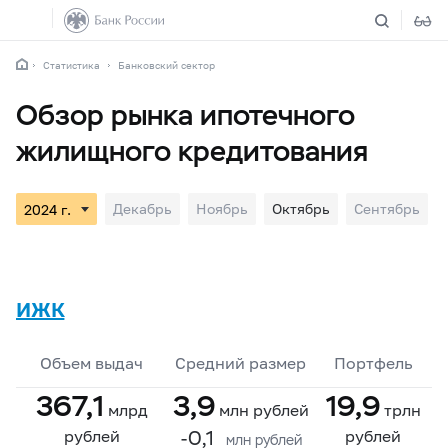
Статистика
Банковский сектор
Обзор рынка ипотечного
жилищного кредитования
Декабрь
Ноябрь
Октябрь
Сентябрь
ИЖК
Объем выдач
Средний размер
Портфель
367,1
3,9
19,9
млрд
млн рублей
трлн
-0,1
рублей
рублей
млн рублей