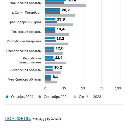
28,4
28,4
Московская область
20,2
20,2
г. Санкт-Петербург
13,9
13,9
Краснодарский край
13,4
13,4
Тюменская область
13,2
13,2
Республика Татарстан
12,0
12,0
Свердловская область
11,4
11,4
Республика
Башкортостан
10,2
10,2
Ростовская область
8,1
8,1
Челябинская область
0
25
50
75
100
●
●
●
Октябрь 2024
Сентябрь 2024
Октябрь 2023
ПОРТФЕЛЬ
, млрд рублей