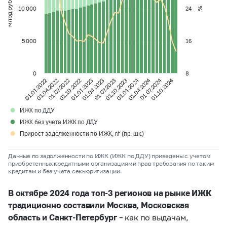
млрд рублей
10 000
24
%
5 000
16
0
8
01.01.2024
01.04.2024
01.07.2024
01.10.2024
01.01.2023
01.01.2022
01.04.2023
01.04.2022
01.07.2023
01.07.2022
01.10.2023
01.10.2022
●
ИЖК по ДДУ
●
ИЖК без учета ИЖК по ДДУ
●
Прирост задолженности по ИЖК, г/г (пр. шк.)
Данные по задолженности по ИЖК (ИЖК по ДДУ) приведены с учетом
приобретенных кредитными организациями прав требования по таким
кредитам и без учета секьюритизации.
В октябре 2024 года топ-3 регионов на рынке ИЖК
традиционно составили Москва, Московская
область и Санкт-Петербург
–
как по выдачам,