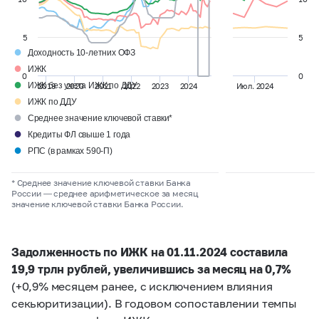
5
5
●
Доходность 10-летних ОФЗ
●
ИЖК
0
0
●
ИЖК без учета ИЖК по ДДУ
2019
2020
2021
2022
2023
2024
Июл. 2024
●
ИЖК по ДДУ
●
Среднее значение ключевой ставки*
●
Кредиты ФЛ свыше 1 года
●
РПС (в рамках 590-П)
* Среднее значение ключевой ставки Банка
России ― среднее арифметическое за месяц
значение ключевой ставки Банка России.
Задолженность по ИЖК на 01.11.2024 составила
19,9 трлн рублей, увеличившись за месяц на 0,7%
(+0,9% месяцем ранее, с исключением влияния
секьюритизации). В годовом сопоставлении темпы