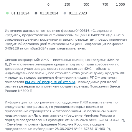
0
250
500
750
1 000
●
●
●
01.11.2024
01.10.2024
01.11.2023
Источник: данные отчетности по формам 0409316 «Сведения о
кредитах, предоставленных физическим лицам» и 0409128 «Данные о
средневзвешенных процентных ставках по кредитам, предоставленным
кредитной организацией физическим лицам». Информация по форме
0409128 за октябрь 2024 года предварительная.
Список сокращений: ИЖК — ипотечные жилищные кредиты; ИЖК по
ДДУ — ипотечные жилищные кредиты под залог прав требования по
договорам участия в долевом строительстве; ИЖС — объекты
индивидуального жилищного строительства (жилые дома); кредиты ФЛ
— кредиты, предоставленные физическим лицам; РПС — значения
показателя
рыночной процентной ставки
, необходимые для целей
расчета резервов по ипотечным ссудам в рамках Положения Банка
России № 590-П.
Информация по программам господдержки ИЖК представлена по
следующим программам, по условиям которых возможно
приобретение строящегося и готового жилья на первичном рынке
недвижимости: «Льготная ипотека» (решение Минфина России о
порядке предоставления субсидии от 02.05.2024 № 22-67374-00473-Р),
«Семейная ипотека» (решение Минфина России о порядке
предоставления субсидии от 28.06.2024 № 24-67381-01460-Р),