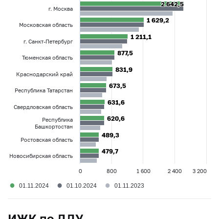
2 642,5
2 642,5
г. Москва
1 629,2
1 629,2
Московская область
1 211,1
1 211,1
г. Санкт-Петербург
877,5
877,5
Тюменская область
831,9
831,9
Краснодарский край
673,5
673,5
Республика Татарстан
631,6
631,6
Свердловская область
620,6
620,6
Республика
Башкортостан
489,3
489,3
Ростовская область
479,7
479,7
Новосибирская область
0
800
1 600
2 400
3 200
●
●
●
01.11.2024
01.10.2024
01.11.2023
ИЖК по ДДУ