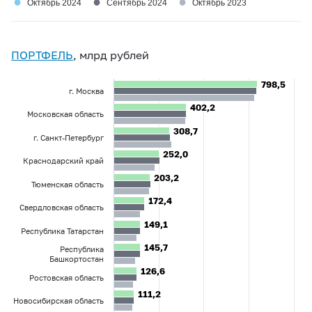
●
●
●
Октябрь 2024
Сентябрь 2024
Октябрь 2023
ПОРТФЕЛЬ
, млрд рублей
798,5
798,5
г. Москва
402,2
402,2
Московская область
308,7
308,7
г. Санкт-Петербург
252,0
252,0
Краснодарский край
203,2
203,2
Тюменская область
172,4
172,4
Свердловская область
149,1
149,1
Республика Татарстан
145,7
145,7
Республика
Башкортостан
126,6
126,6
Ростовская область
111,2
111,2
Новосибирская область