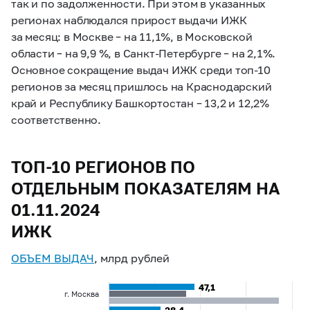
так и по задолженности. При этом в указанных
регионах наблюдался прирост выдачи ИЖК
за месяц: в Москве
–
на 11,1%, в Московской
области
–
на 9,9 %, в Санкт-Петербурге
–
на 2,1%.
Основное сокращение выдач ИЖК среди топ-10
регионов за месяц пришлось на Краснодарский
край и Республику Башкортостан
–
13,2 и 12,2%
соответственно.
ТОП-10 РЕГИОНОВ ПО
ОТДЕЛЬНЫМ ПОКАЗАТЕЛЯМ НА
01.11.2024
ИЖК
ОБЪЕМ ВЫДАЧ
, млрд рублей
47,1
47,1
г. Москва