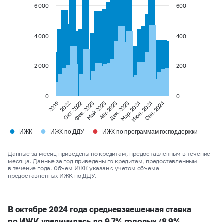
6 000
600
4 000
400
2 000
200
0
0
Мар. 2024
Сен. 2024
Июн. 2024
2022
Фев. 2023
Авг. 2023
2019
Окт. 2022
Май 2023
Дек. 2023
●
●
●
ИЖК
ИЖК по ДДУ
ИЖК по программам господдержки
Данные за месяц приведены по кредитам, предоставленным в течение
месяца. Данные за год приведены по кредитам, предоставленным
в течение года. Объем ИЖК указан с учетом объема
предоставленных ИЖК по ДДУ.
В октябре 2024 года средневзвешенная ставка
по ИЖК увеличилась до 9,7% годовых (8,9%