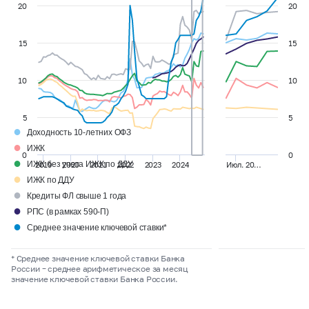
20
20
15
15
10
10
5
5
●
Доходность 10-летних ОФЗ
●
ИЖК
0
0
●
ИЖК без учета ИЖК по ДДУ
2019
2020
2021
2022
2023
2024
Июл. 20…
●
ИЖК по ДДУ
●
Кредиты ФЛ свыше 1 года
●
РПС (в рамках 590-П)
●
Среднее значение ключевой ставки*
* Среднее значение ключевой ставки Банка
России
–
среднее арифметическое за месяц
значение ключевой ставки Банка России.