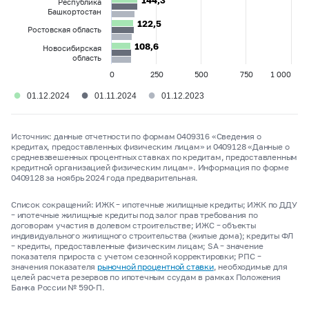
144,3
144,3
Республика
Башкортостан
122,5
122,5
Ростовская область
108,6
108,6
Новосибирская
область
0
250
500
750
1 000
●
●
●
01.12.2024
01.11.2024
01.12.2023
Источник: данные отчетности по формам 0409316 «Сведения о
кредитах, предоставленных физическим лицам» и 0409128 «Данные о
средневзвешенных процентных ставках по кредитам, предоставленным
кредитной организацией физическим лицам». Информация по форме
0409128 за ноябрь 2024 года предварительная.
Список сокращений: ИЖК
–
ипотечные жилищные кредиты; ИЖК по ДДУ
–
ипотечные жилищные кредиты под залог прав требования по
договорам участия в долевом строительстве; ИЖС
–
объекты
индивидуального жилищного строительства (жилые дома); кредиты ФЛ
–
кредиты, предоставленные физическим лицам; SA
–
значение
показателя прироста с учетом сезонной корректировки; РПС
–
значения показателя
рыночной процентной ставки
, необходимые для
целей расчета резервов по ипотечным ссудам в рамках Положения
Банка России № 590-П.