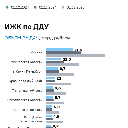
●
●
●
01.12.2024
01.11.2024
01.12.2023
ИЖК по ДДУ
ОБЪЕМ ВЫДАЧ
, млрд рублей
21,5
21,5
г. Москва
12,5
12,5
Московская область
9,7
9,7
г. Санкт-Петербург
7,1
7,1
Краснодарский край
5,8
5,8
Тюменская область
5,7
5,7
Свердловская область
5,0
5,0
Ростовская область
4,5
4,5
Республика
Башкортостан
4,2
4,2