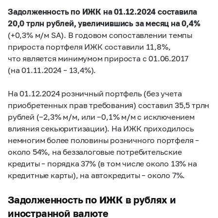
Задолженность по ИЖК на 01.12.2024 составила
20,0 трлн рублей, увеличившись за месяц на 0,4%
(+0,3% м/м SA). В годовом сопоставлении темпы
прироста портфеля ИЖК составили 11,8%,
что является минимумом прироста с 01.06.2017
(на 01.11.2024
–
13,4%).
На 01.12.2024 розничный портфель (без учета
приобретенных прав требования) составил 35,5 трлн
рублей (
−
2,3% м/м, или
−
0,1% м/м с исключением
влияния секьюритизации). На ИЖК приходилось
немногим более половины розничного портфеля
–
около 54%, на беззалоговые потребительские
кредиты
–
порядка 37% (в том числе около 13% на
кредитные карты), на автокредиты
–
около 7%.
Задолженность по ИЖК в рублях и
иностранной валюте