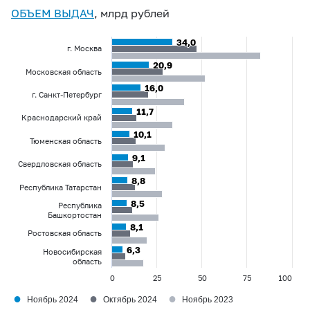
ОБЪЕМ ВЫДАЧ
, млрд рублей
34,0
34,0
г. Москва
20,9
20,9
Московская область
16,0
16,0
г. Санкт-Петербург
11,7
11,7
Краснодарский край
10,1
10,1
Тюменская область
9,1
9,1
Свердловская область
8,8
8,8
Республика Татарстан
8,5
8,5
Республика
Башкортостан
8,1
8,1
Ростовская область
6,3
6,3
Новосибирская
область
0
25
50
75
100
●
●
●
Ноябрь 2024
Октябрь 2024
Ноябрь 2023