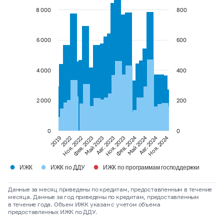
8 000
800
6 000
600
4 000
400
2 000
200
0
0
Авг. 2024
Май 2024
Фев. 2024
Ноя. 2024
2019
Май 2023
Фев. 2023
Ноя. 2022
Ноя. 2023
2022
Авг. 2023
●
●
●
ИЖК
ИЖК по ДДУ
ИЖК по программам господдержки
Данные за месяц приведены по кредитам, предоставленным в течение
месяца. Данные за год приведены по кредитам, предоставленным
в течение года. Объем ИЖК указан с учетом объема
предоставленных ИЖК по ДДУ.