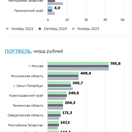
Республика Татарстан
4,0
4,0
Приморский край
0
15
30
45
60
●
●
●
Ноябрь 2024
Октябрь 2024
Ноябрь 2023
ПОРТФЕЛЬ
, млрд рублей
795,8
795,8
г. Москва
409,4
409,4
Московская область
305,7
305,7
г. Санкт-Петербург
249,6
249,6
Краснодарский край
204,3
204,3
Тюменская область
171,3
171,3
Свердловская область
147,2
147,2
Республика Татарстан