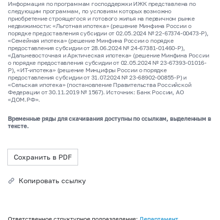
Информация по программам господдержки ИЖК представлена по
следующим программам, по условиям которых возможно
приобретение строящегося и готового жилья на первичном рынке
недвижимости: «Льготная ипотека» (решение Минфина России о
порядке предоставления субсидии от 02.05.2024 № 22-67374-00473-Р),
«Семейная ипотека» (решение Минфина России о порядке
предоставления субсидии от 28.06.2024 № 24-67381-01460-Р),
«Дальневосточная и Арктическая ипотека» (решение Минфина России
о порядке предоставления субсидии от 02.05.2024 № 23-67393-01016-
Р), «ИТ-ипотека» (решение Минцифры России о порядке
предоставления субсидии от 31.07.2024 № 23-68902-00855-Р) и
«Сельская ипотека» (постановление Правительства Российской
Федерации от 30.11.2019 № 1567). Источник: Банк России, АО
«ДОМ.РФ».
Временные ряды для скачивания доступны по ссылкам, выделенным в
тексте.
Сохранить в PDF
Копировать ссылку
Ответственное структурное подразделение:
Департамент