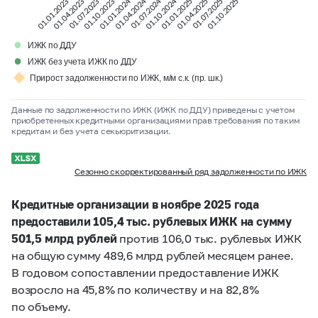
01.01.2024
01.04.2024
01.07.2024
01.10.2024
01.01.2023
01.04.2023
01.07.2023
01.10.2023
01.01.2025
01.04.2025
01.07.2025
01.10.2025
●
ИЖК по ДДУ
●
ИЖК без учета ИЖК по ДДУ
◆
Прирост задолженности по ИЖК, м/м с.к. (пр. шк.)
Данные по задолженности по ИЖК (ИЖК по ДДУ) приведены с учетом
приобретенных кредитными организациями прав требования по таким
кредитам и без учета секьюритизации.
Сезонно скорректированный ряд задолженности по ИЖК
Кредитные организации в ноябре 2025 года
предоставили 105,4 тыс. рублевых ИЖК на сумму
501,5 млрд рублей
против 106,0 тыс. рублевых ИЖК
на общую сумму 489,6 млрд рублей месяцем ранее.
В годовом сопоставлении предоставление ИЖК
возросло на 45,8% по количеству и на 82,8%
по объему.