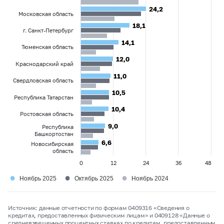
24,2
24,2
Московская область
18,1
18,1
г. Санкт-Петербург
14,1
14,1
Тюменская область
12,0
12,0
Краснодарский край
11,0
11,0
Свердловская область
10,5
10,5
Республика Татарстан
10,4
10,4
Ростовская область
9,0
9,0
Республика
Башкортостан
6,6
6,6
Новосибирская
область
0
12
24
36
48
●
●
●
Ноябрь 2025
Октябрь 2025
Ноябрь 2024
Источник: данные отчетности по формам 0409316 «Сведения о
кредитах, предоставленных физическим лицам» и 0409128 «Данные о
средневзвешенных процентных ставках по кредитам, предоставленным