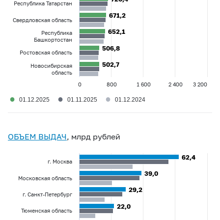
Республика Татарстан
671,2
671,2
Свердловская область
652,1
652,1
Республика
Башкортостан
506,8
506,8
Ростовская область
502,7
502,7
Новосибирская
область
0
800
1 600
2 400
3 200
●
●
●
01.12.2025
01.11.2025
01.12.2024
ОБЪЕМ ВЫДАЧ
, млрд рублей
62,4
62,4
г. Москва
39,0
39,0
Московская область
29,2
29,2
г. Санкт-Петербург
22,0
22,0
Тюменская область