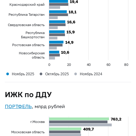
19,4
19,4
Краснодарский край
18,1
18,1
Республика Татарстан
16,6
16,6
Свердловская область
15,9
15,9
Республика
Башкортостан
14,9
14,9
Ростовская область
10,6
10,6
Новосибирская
область
0
20
40
60
80
●
●
●
Ноябрь 2025
Октябрь 2025
Ноябрь 2024
ИЖК по ДДУ
ПОРТФЕЛЬ
, млрд рублей
763,2
763,2
г.Москва
409,7
409,7
Московская область