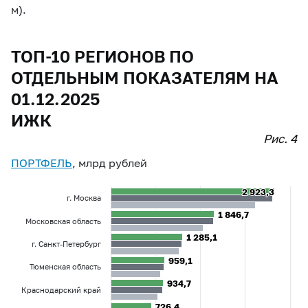
м).
ТОП-10 РЕГИОНОВ ПО
ОТДЕЛЬНЫМ ПОКАЗАТЕЛЯМ НА
01.12.2025
ИЖК
Рис. 4
ПОРТФЕЛЬ
, млрд рублей
2 923,3
2 923,3
г. Москва
1 846,7
1 846,7
Московская область
1 285,1
1 285,1
г. Санкт-Петербург
959,1
959,1
Тюменская область
934,7
934,7
Краснодарский край
726,4
726,4