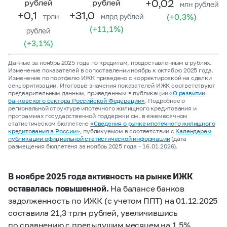
+0,02
рублей
рублей
млн рублей
+0,1
+31,0
(+0,3%)
трлн
млрд рублей
(+11,1%)
рублей
(+3,1%)
Данные за ноябрь 2025 года по кредитам, предоставленным в рублях.
Изменение показателей в сопоставлении ноябрь к октябрю 2025 года.
Изменение по портфелю ИЖК приведено с корректировкой на сделки
секьюритизации. Итоговые значения показателей ИЖК соответствуют
предварительным данным, приведенным в публикации
«О развитии
банковского сектора Российской Федерации»
. Подробнее о
региональной структуре ипотечного жилищного кредитования и
программах государственной поддержки см. в ежемесячном
статистическом бюллетене
«Сведения о рынке ипотечного жилищного
кредитования в России»
, публикуемом в соответствии с
Календарем
публикации официальной статистической информации
(дата
размещения бюллетеня за ноябрь 2025 года – 16.01.2026).
В ноябре 2025 года активность на рынке ИЖК
оставалась повышенной.
На балансе банков
задолженность по ИЖК (с учетом ППТ) на 01.12.2025
составила 21,3 трлн рублей, увеличившись
по сравнению с предыдущим месяцем на 1,5%