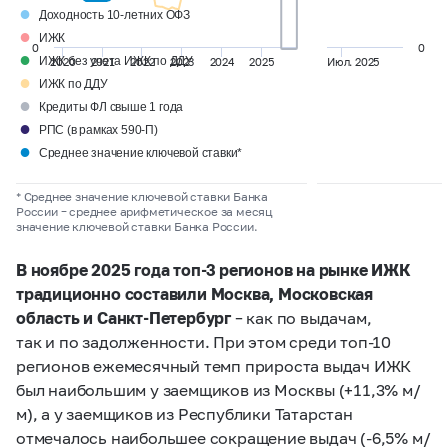
●
Доходность 10-летних ОФЗ
●
ИЖК
0
0
●
ИЖК без учета ИЖК по ДДУ
2020
2021
2022
2023
2024
2025
Июл. 2025
●
ИЖК по ДДУ
●
Кредиты ФЛ свыше 1 года
●
РПС (в рамках 590-П)
●
Среднее значение ключевой ставки*
* Среднее значение ключевой ставки Банка
России
–
среднее арифметическое за месяц
значение ключевой ставки Банка России.
В ноябре 2025 года топ-3 регионов на рынке ИЖК
традиционно составили Москва, Московская
область и Санкт-Петербург
– как по выдачам,
так и по задолженности. При этом среди топ-10
регионов ежемесячный темп прироста выдач ИЖК
был наибольшим у заемщиков из Москвы (+11,3% м/
м), а у заемщиков из Республики Татарстан
отмечалось наибольшее сокращение выдач (-6,5% м/