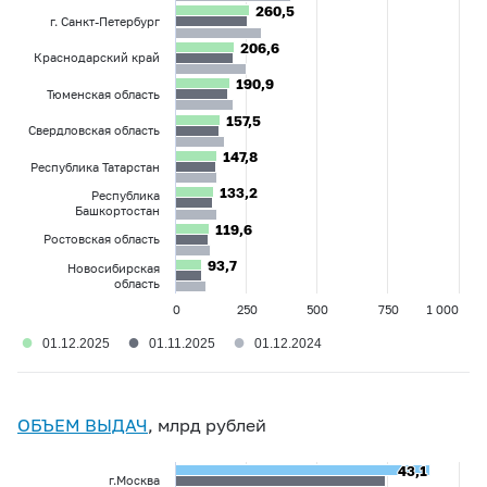
260,5
260,5
г. Санкт-Петербург
206,6
206,6
Краснодарский край
190,9
190,9
Тюменская область
157,5
157,5
Свердловская область
147,8
147,8
Республика Татарстан
133,2
133,2
Республика
Башкортостан
119,6
119,6
Ростовская область
93,7
93,7
Новосибирская
область
0
250
500
750
1 000
●
●
●
01.12.2025
01.11.2025
01.12.2024
ОБЪЕМ ВЫДАЧ
, млрд рублей
43,1
43,1
г.Москва