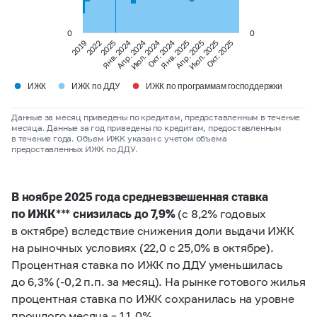
0
0
Янв. 2024
Апр. 2024
Июл. 2024
Окт. 2024
2019
2022
2025
Янв. 2025
Апр. 2025
Июл. 2025
Окт. 2025
●
●
●
ИЖК
ИЖК по ДДУ
ИЖК по программам господдержки
Данные за месяц приведены по кредитам, предоставленным в течение
месяца. Данные за год приведены по кредитам, предоставленным
в течение года. Объем ИЖК указан с учетом объема
предоставленных ИЖК по ДДУ.
В ноябре 2025 года средневзвешенная ставка
по ИЖК*** снизилась до 7,9%
(с 8,2% годовых
в октябре) вследствие снижения доли выдачи ИЖК
на рыночных условиях (22,0 с 25,0% в октябре).
Процентная ставка по ИЖК по ДДУ уменьшилась
до 6,3% (-0,2 п.п. за месяц). На рынке готового жилья
процентная ставка по ИЖК сохранилась на уровне
прошлого месяца – 11,0%.