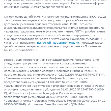
кредитной организацией физическим лицам». Информация по форме
0409128 за ноябрь 2025 года предварительная.
Список сокращений: ИЖК
–
ипотечные жилищные кредиты; ИЖК по ДДУ
–
ипотечные жилищные кредиты под залог прав требования по
договорам участия в долевом строительстве; ИЖС
–
объекты
индивидуального жилищного строительства (жилые дома); кредиты ФЛ
–
кредиты, предоставленные физическим лицам; ППТ
–
приобретенные
кредитными организациями права требования по кредитам; с.к.
–
значение показателя прироста с учетом сезонной корректировки; РПС
–
значения показателя
рыночной процентной ставки
, необходимые для
целей расчета резервов по ипотечным ссудам в рамках Положения
Банка России № 590-П.
Информация по программам господдержки ИЖК представлена по
следующим программам, по условиям которых возможно
приобретение строящегося и готового жилья на первичном рынке
недвижимости: «Льготная ипотека» (решение Минфина России о
порядке предоставления субсидии от 02.05.2024 № 22-67374-00473-Р),
«Семейная ипотека» (решение Минфина России о порядке
предоставления субсидии от 11.03.2025 № 25-67381-01850-Р),
«Дальневосточная и арктическая ипотека» (решение Минфина России
о порядке предоставления субсидии от 31.01.2025 № 23-67393-01016-
Р), «ИТ-ипотека» (решение Минцифры России о порядке
предоставления субсидии от 31.07.2024 № 23-68902-00855-Р) и
«Сельская ипотека» (решение Минсельхоза России от 20.03.2025 № 22-
67386-00396-Р). Источники: Банк России, АО «ДОМ.РФ».