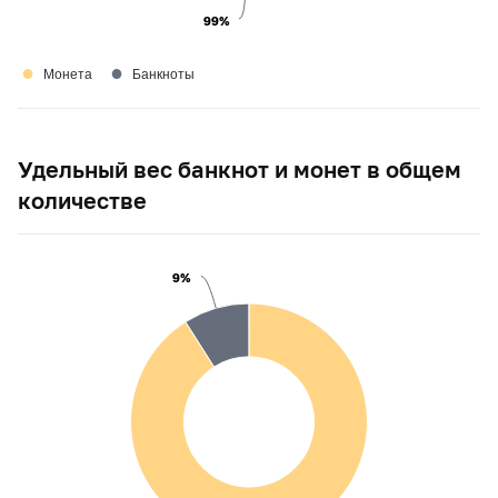
99%
99%
●
●
Монета
Банкноты
Удельный вес банкнот и монет в общем
количестве
9%
9%