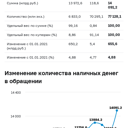
Сумма (млрд руб.)
13 972,6
118,6
14
091,2
Количество (млн экз.)
6 833,0
70 295,1
77 128,1
Удельный вес по сумме (%)
99,16
0,84
100,00
Удельный вес по купюрам (%)
8,86
91,14
100,00
Изменение с 01.01.2021
650,2
5,4
655,6
(млрд руб.)
Изменение с 01.01.2021 (%)
4,88
4,77
4,88
Изменение количества наличных денег
в обращении
14 400
14091.2
14091.2
14 000
13884.2
13884.2
13756.6
13756.6