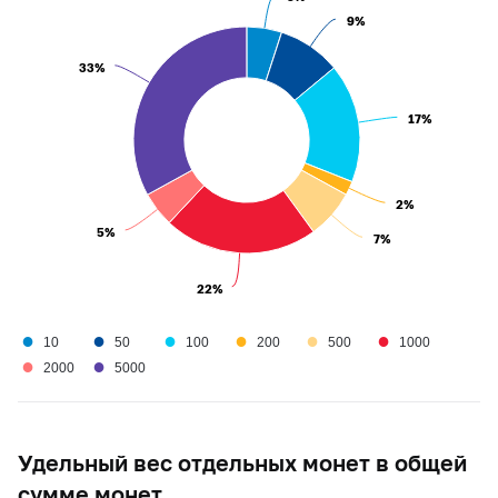
9%
9%
33%
33%
17%
17%
2%
2%
5%
5%
7%
7%
22%
22%
●
●
●
●
●
●
10
50
100
200
500
1000
●
●
2000
5000
Удельный вес отдельных монет в общей
сумме монет