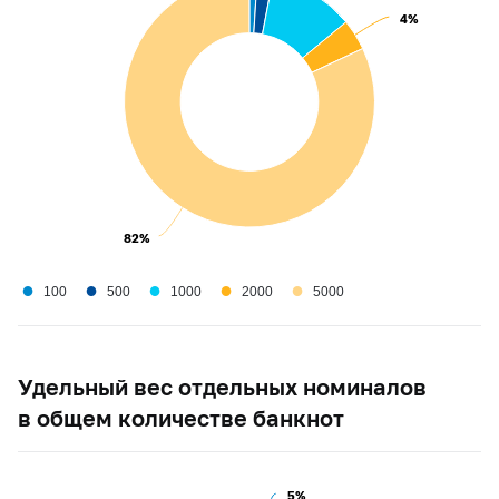
4%
4%
82%
82%
●
●
●
●
●
100
500
1000
2000
5000
Удельный вес отдельных номиналов
в общем количестве банкнот
5%
5%