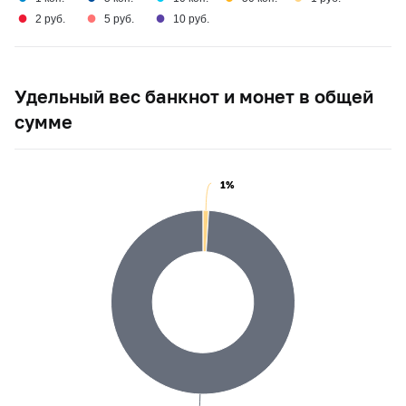
●
●
●
2 руб.
5 руб.
10 руб.
Удельный вес банкнот и монет в общей
сумме
1%
1%