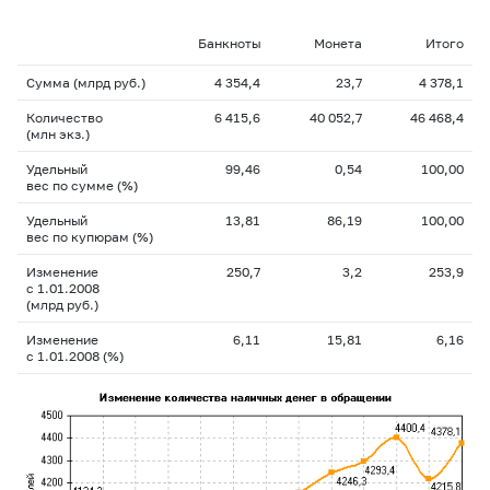
Банкноты
Монета
Итого
Сумма (млрд руб.)
4 354,4
23,7
4 378,1
Количество
6 415,6
40 052,7
46 468,4
(млн экз.)
Удельный
99,46
0,54
100,00
вес по сумме (%)
Удельный
13,81
86,19
100,00
вес по купюрам (%)
Изменение
250,7
3,2
253,9
с 1.01.2008
(млрд руб.)
Изменение
6,11
15,81
6,16
с 1.01.2008 (%)