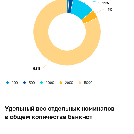
11%
11%
4%
4%
82%
82%
●
●
●
●
●
100
500
1000
2000
5000
Удельный вес отдельных номиналов
в общем количестве банкнот