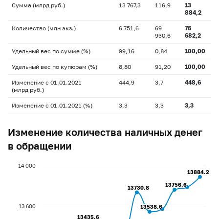
Сумма (млрд руб.)
13 767,3
116,9
13
884,2
Количество (млн экз.)
6 751,6
69
76
930,6
682,2
Удельный вес по сумме (%)
99,16
0,84
100,00
Удельный вес по купюрам (%)
8,80
91,20
100,00
Изменение с 01.01.2021
444,9
3,7
448,6
(млрд руб.)
Изменение с 01.01.2021 (%)
3,3
3,3
3,3
Изменение количества наличных денег
в обращении
14 000
13884.2
13884.2
13756.6
13756.6
13730.8
13730.8
13 600
13538.6
13538.6
13435.6
13435.6