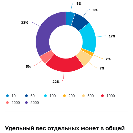
5%
5%
9%
9%
33%
33%
17%
17%
2%
2%
5%
5%
7%
7%
22%
22%
●
●
●
●
●
●
10
50
100
200
500
1000
●
●
2000
5000
Удельный вес отдельных монет в общей