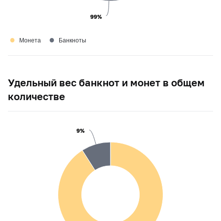
99%
99%
●
●
Монета
Банкноты
Удельный вес банкнот и монет в общем
количестве
9%
9%