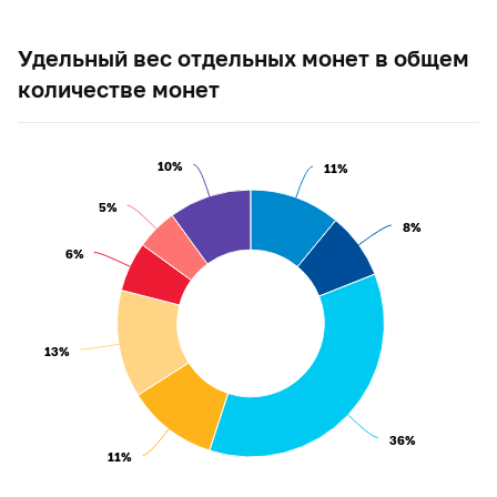
Удельный вес отдельных монет в общем
количестве монет
10%
10%
11%
11%
5%
5%
8%
8%
6%
6%
13%
13%
36%
36%
11%
11%