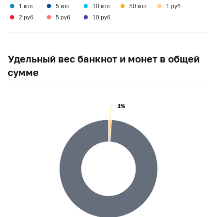
●
●
●
●
●
1 коп.
5 коп.
10 коп.
50 коп.
1 руб.
●
●
●
2 руб.
5 руб.
10 руб.
Удельный вес банкнот и монет в общей
сумме
1%
1%