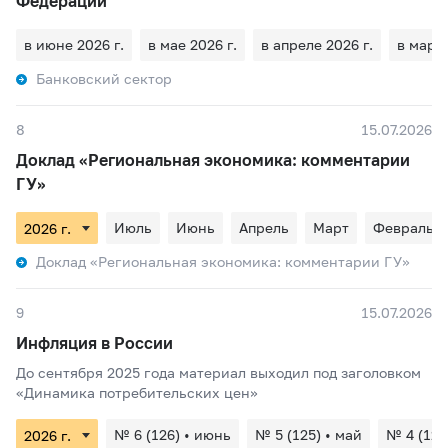
Федерации
в июне 2026 г.
в мае 2026 г.
в апреле 2026 г.
в марте
Банковский сектор
8
15.07.2026
Доклад «Региональная экономика: комментарии
ГУ»
Июль
Июнь
Апрель
Март
Февраль
Доклад «Региональная экономика: комментарии ГУ»
9
15.07.2026
Инфляция в России
До сентября 2025 года материал выходил под заголовком
«Динамика потребительских цен»
№ 6 (126) • июнь
№ 5 (125) • май
№ 4 (124